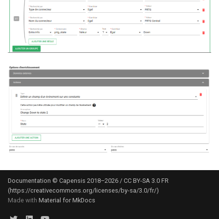
Documentation © Capensis 2018–2026 / CC BY-SA 3.0 FR
(https://creativecommons.org/licenses/by-sa/3.0/fr/)
Made with
Material for MkDocs