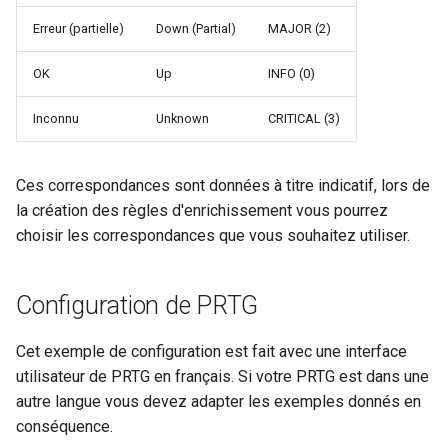
Configuration composants
webhook dans le webhook
Erreur (partielle)
Down (Partial)
MAJOR (2)
r
suivant
Listes de lecture
Gestion fixtures
c
OK
Up
INFO (0)
LLMs
h
Inconnu
Unknown
CRITICAL (3)
e
Mode Maintenance
Ces correspondances sont données à titre indicatif, lors de
Modèles de commentaires
la création des règles d'enrichissement vous pourrez
choisir les correspondances que vous souhaitez utiliser.
Modèles de widget
Notifications
Configuration de PRTG
Calcul d'état et de sévérité
Cet exemple de configuration est fait avec une interface
utilisateur de PRTG en français. Si votre PRTG est dans une
Stockage de données
autre langue vous devez adapter les exemples donnés en
conséquence.
Planification