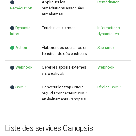
⬤
Appliquer les
Remédiation
Configuration composants
webhook dans le webhook
Remédiation
remédiations associées
r
suivant
Listes de lecture
aux alarmes
Gestion fixtures
c
⬤
Dynamic
Enrichir les alarmes
Informations
LLMs
h
Infos
dynamiques
e
Mode Maintenance
⬤
Action
Élaborer des scénarios en
Scénarios
fonction de déclencheurs
Modèles de commentaires
⬤
Webhook
Gérer les appels externes
Webhook
Modèles de widget
via webhook
⬤
SNMP
Convertir les trap SNMP
Règles SNMP
Notifications
reçu du connecteur SNMP
en événements Canopsis
Calcul d'état et de sévérité
Stockage de données
Liste des services Canopsis
Planification