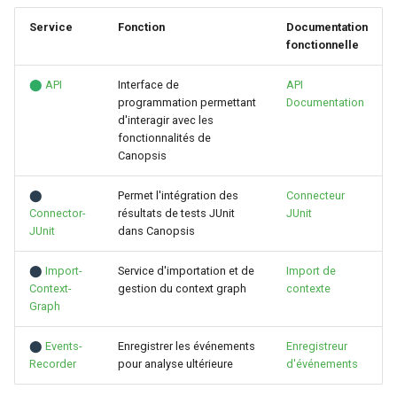
Service
Fonction
Documentation
Rôles
fonctionnelle
Studio Templates
⬤
API
Interface de
API
programmation permettant
Documentation
d'interagir avec les
Utilisateurs
fonctionnalités de
Canopsis
⬤
Permet l'intégration des
Connecteur
Connector-
résultats de tests JUnit
JUnit
JUnit
dans Canopsis
⬤
Import-
Service d'importation et de
Import de
Context-
gestion du context graph
contexte
Graph
⬤
Events-
Enregistrer les événements
Enregistreur
Recorder
pour analyse ultérieure
d'événements