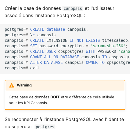
Créer la base de données
et l'utilisateur
canopsis
associé dans l'instance PostgreSQL :
postgres
=#
CREATE
database
canopsis
;
postgres
=#
\
c
canopsis
canopsis
=#
CREATE
EXTENSION
IF
NOT
EXISTS
timescaledb
;
canopsis
=#
SET
password_encryption
=
'scram-sha-256'
;
canopsis
=#
CREATE
USER
cpspostgres
WITH
PASSWORD
'cano
canopsis
=#
GRANT
ALL
ON
DATABASE
canopsis
TO
cpspostgr
canopsis
=#
ALTER
DATABASE
canopsis
OWNER
TO
cpspostgre
canopsis
=#
exit
Warning
Cette base de données
DOIT
être différente de celle utilisée
pour les KPI Canopsis.
Se reconnecter à l'instance PostgreSQL avec l'identité
du superuser
:
postgres