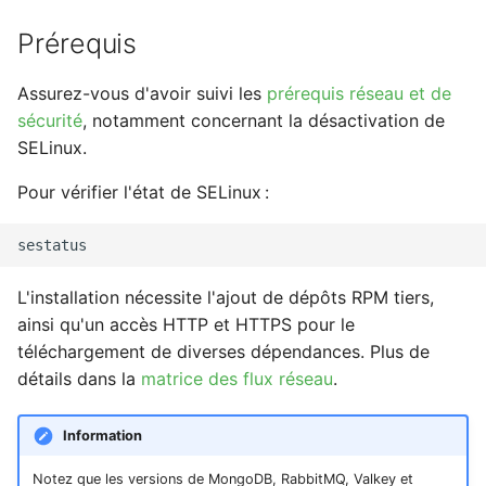
Action base de donnees
templates handlebars
Lancement de la Web UI de
KPI
Prérequis
r
Canopsis
Moteur WEBHOOK
Configuration
Utiliser la réponse d'un
Listes de lecture
c
Assurez-vous d'avoir suivi les
prérequis réseau et de
composants
webhook dans le webho
Mises à jour
h
sécurité
, notamment concernant la désactivation de
suivant
LLMs
SELinux.
Gestion fixtures
e
Gestion des logs
Mode Maintenance
Pour vérifier l'état de SELinux :
Modèles de commentair
Modèles de widget
L'installation nécessite l'ajout de dépôts RPM tiers,
ainsi qu'un accès HTTP et HTTPS pour le
Notifications
téléchargement de diverses dépendances. Plus de
détails dans la
matrice des flux réseau
.
Calcul d'état et de sévér
Information
Stockage de données
Notez que les versions de MongoDB, RabbitMQ, Valkey et