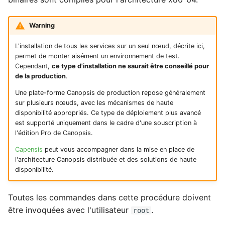
Nettoyage et rétention d
serveur de cache Redis
neb2canopsis : module
Rabbitmq webui
Swagger community
Themes
d'événements
Règles de déclaration de
m
bases de données
intégré à Canopsis
Méthodes
(Event Broker)
Acquittement vers
Menu administration
Moteur Corrélation
tickets
Ouverture des ports
Engine-pbehavior
a
d'authentification avancées
Nagios/Nagios-like pour
centreon
Warning
Supervision
Swagger pro
Vues
Gestion des tags
(LDAP, CAS, SAML2,
Sauvegarde et restaurat
Canopsis
Menu exploitation
Moteur DYNAMIC INFOS
Règles d'inactivité
Configuration de
Engine-remediation
r
L'installation de tous les services sur un seul nœud, décrite ici,
OAUTH2, OPENID)
des bases de données
L'enrichissement
Troubleshooting
MongoDB
Widgets
Icônes
permet de monter aisément un environnement de test.
r
Connecteur Nokia NSP
evenement
Menu notifications
Service Recorder
Règles Méta Alarmes (pr
Engine-webhook
Cependant,
ce type d'installation ne saurait être conseillé pour
Modification du fichier de
nokiansp2canopsis
Groupement d'alarmes p
Configuration de
Import / export
de la production
.
e
configuration toml
corrélation
Premier acces
TimescaleDB
Moteur FIFO
Règles de résolution
Une plate-forme Canopsis de production repose généralement
r
canopsis.toml
Connecteur PRTG
Alias d’informations
sur plusieurs nœuds, avec les mécanismes de haute
Météo des Services
Remediation
Configuration de
Service Import Context
d’entités
Règles SNMP (pro)
disponibilité appropriés. Ce type de déploiement plus avancé
l
Reconnexion automatique
est supporté uniquement dans le cadre d'une souscription à
Connecteur prometheus
RabbitMQ
Graph
l'édition Pro de Canopsis.
a
des services et des
Notifications vers un outi
Services
Interface utilisateur
Scenarios
moteurs
SNMP trap vers Canopsi
tiers
Démarrage de Valkey
Liste moteurs et services
Capensis
peut vous accompagner dans la mise en place de
r
l'architecture Canopsis distribuée et des solutions de haute
Templates go
Jetons d'authentification
disponibilité.
e
Scripts externes
Shinken
Période de confirmation
Installation de Canopsis
Moteur PBEHAVIOR
externe
pour les nouvelles alarm
Community ou Pro
Vocabulaire
c
Variables d'environnement
Toutes les commandes dans cette procédure doivent
Connecteur Zabbix vers
Moteur REMEDIATION
Jobs
h
Canopsis
Canopsis (connector-
être invoquées avec l'utilisateur
.
Personnalisation des
Initialisation de Canopsis
root
zabbix2canopsis)
affichages via des
Moteur SNMP
Indicateurs statistiques e
e