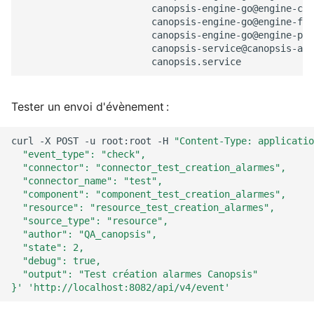
canopsis-engine-go@engine-che
canopsis-engine-go@engine-fif
canopsis-engine-go@engine-pbe
canopsis-service@canopsis-api
Tester un envoi d'évènement :
curl
-X
POST
-u
root:root
-H
"Content-Type: applicatio
  "event_type": "check",
  "connector": "connector_test_creation_alarmes",
  "connector_name": "test",
  "component": "component_test_creation_alarmes",
  "resource": "resource_test_creation_alarmes",
  "source_type": "resource",
  "author": "QA_canopsis",
  "state": 2,
  "debug": true,
  "output": "Test création alarmes Canopsis"
}'
'http://localhost:8082/api/v4/event'