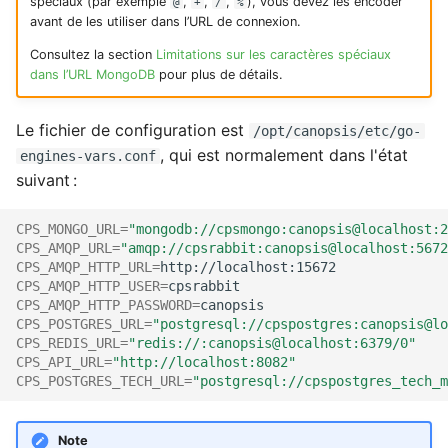
spéciaux (par exemple
,
,
,
), vous devez les encoder
@
+
/
%
avant de les utiliser dans l’URL de connexion.
Consultez la section
Limitations sur les caractères spéciaux
dans l’URL MongoDB
pour plus de détails.
Le fichier de configuration est
/opt/canopsis/etc/go-
, qui est normalement dans l'état
engines-vars.conf
suivant :
CPS_MONGO_URL
=
"mongodb://cpsmongo:canopsis@localhost:2
CPS_AMQP_URL
=
"amqp://cpsrabbit:canopsis@localhost:5672
CPS_AMQP_HTTP_URL
=
CPS_AMQP_HTTP_USER
=
CPS_AMQP_HTTP_PASSWORD
=
CPS_POSTGRES_URL
=
"postgresql://cpspostgres:canopsis@lo
CPS_REDIS_URL
=
"redis://:canopsis@localhost:6379/0"
CPS_API_URL
=
"http://localhost:8082"
CPS_POSTGRES_TECH_URL
=
"postgresql://cpspostgres_tech_m
Note