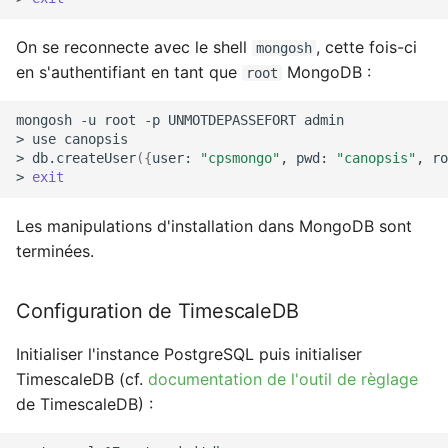
On se reconnecte avec le shell
, cette fois-ci
mongosh
en s'authentifiant en tant que
MongoDB :
root
mongosh
-u
root
-p
UNMOTDEPASSEFORT
admin

>
use
canopsis

>
db.createUser
({
user:
"cpsmongo"
,
pwd:
"canopsis"
,
ro
>
exit
Les manipulations d'installation dans MongoDB sont
terminées.
Configuration de TimescaleDB
Initialiser l'instance PostgreSQL puis initialiser
TimescaleDB (cf.
documentation de l'outil de règlage
de TimescaleDB) :