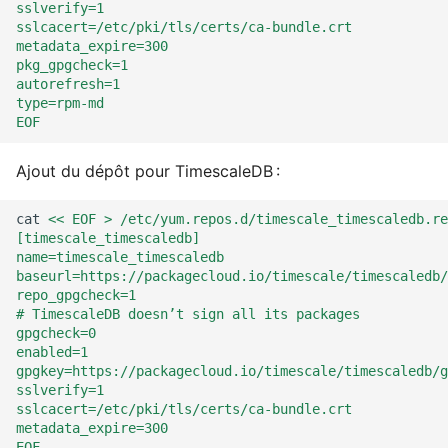
sslverify=1
sslcacert=/etc/pki/tls/certs/ca-bundle.crt
metadata_expire=300
pkg_gpgcheck=1
autorefresh=1
type=rpm-md
EOF
Ajout du dépôt pour TimescaleDB :
cat
<< EOF > /etc/yum.repos.d/timescale_timescaledb.re
[timescale_timescaledb]
name=timescale_timescaledb
baseurl=https://packagecloud.io/timescale/timescaledb/
repo_gpgcheck=1
# TimescaleDB doesn’t sign all its packages
gpgcheck=0
enabled=1
gpgkey=https://packagecloud.io/timescale/timescaledb/g
sslverify=1
sslcacert=/etc/pki/tls/certs/ca-bundle.crt
metadata_expire=300
EOF