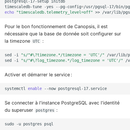
postgresql-17-setup
initdb

timescaledb-tune
-yes
--pg-config
=
echo
"timescaledb.telemetry_level=off"
>>
Pour le bon fonctionnement de Canopsis, il est
nécessaire que la base de donnée soit configurer sur
la timezone
:
UTC
sed
-i
"s/^#\?timezone.*/timezone = 'UTC'/"
/var/lib/p
sed
-i
"s/^#\?log_timezone.*/log_timezone = 'UTC'/"
Activer et démarrer le service :
systemctl
enable
--now
Se connecter à l'instance PostgreSQL avec l'identité
du superuser
:
postgres
sudo
-u
postgres