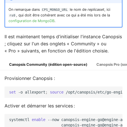
On remarque dans
le nom de
replicaset
, ici
CPS_MONGO_URL
, qui doit être cohérent avec ce qui a été mis lors de la
rs0
configuration de MongoDB
.
Il est maintenant temps d'initialiser l'instance Canopsis
; cliquez sur l'un des onglets « Community » ou
« Pro » suivants, en fonction de l'édition choisie.
Canopsis Community (édition open-source)
Canopsis Pro (so
Provisionner Canopsis :
set
-o
allexport
;
source
/opt/canopsis/etc/go-engine
Activer et démarrer les services :
systemctl
enable
--now
canopsis-engine-go@engine-act
canopsis-engine-go@engine-axe