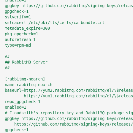
enabled=1
gpgkey=https://github.com/rabbitmq/signing-keys/releas
gpgcheck=1
sslverify=1
sslcacert=/etc/pki/tls/certs/ca-bundle.crt
metadata_expire=300
pkg_gpgcheck=1
autorefresh=1
type=rpm-md
##
## RabbitMQ Server
##
[rabbitmq-noarch]
name=rabbitmq-noarch
baseurl=https://yum2.rabbitmq.com/rabbitmq/el/\$releas
        https://yum1.rabbitmq.com/rabbitmq/el/\$releas
repo_gpgcheck=1
enabled=1
# Cloudsmith's repository key and RabbitMQ package sig
gpgkey=https://github.com/rabbitmq/signing-keys/releas
    https://github.com/rabbitmq/signing-keys/releases
gpgcheck=1