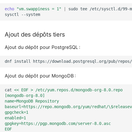
echo
"vm.swappiness = 1"
|
sudo
tee
/etc/sysctl.d/99-m
sysctl
Ajout des dépôts tiers
Ajout du dépôt pour PostgreSQL :
dnf
install
https://download.postgresql.org/pub/repos/
Ajout du dépôt pour MongoDB :
cat
<< EOF > /etc/yum.repos.d/mongodb-org-8.0.repo
[mongodb-org-8.0]
name=MongoDB Repository
baseurl=https://repo.mongodb.org/yum/redhat/\$releasev
gpgcheck=1
enabled=1
gpgkey=https://pgp.mongodb.com/server-8.0.asc
EOF