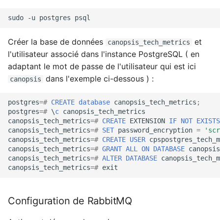
sudo
-u
postgres
Créer la base de données
et
canopsis_tech_metrics
l'utilisateur associé dans l'instance PostgreSQL ( en
adaptant le mot de passe de l'utilisateur qui est ici
dans l'exemple ci-dessous ) :
canopsis
postgres
=#
CREATE
database
canopsis_tech_metrics
;
postgres
=#
\
c
canopsis_tech_metrics
canopsis_tech_metrics
=#
CREATE
EXTENSION
IF
NOT
EXISTS
canopsis_tech_metrics
=#
SET
password_encryption
=
'scr
canopsis_tech_metrics
=#
CREATE
USER
cpspostgres_tech_m
canopsis_tech_metrics
=#
GRANT
ALL
ON
DATABASE
canopsis
canopsis_tech_metrics
=#
ALTER
DATABASE
canopsis_tech_m
canopsis_tech_metrics
=#
exit
Configuration de RabbitMQ