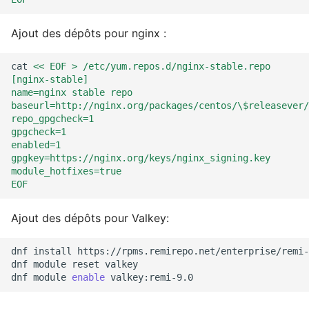
Ajout des dépôts pour nginx :
cat
<< EOF > /etc/yum.repos.d/nginx-stable.repo
[nginx-stable]
name=nginx stable repo
baseurl=http://nginx.org/packages/centos/\$releasever/
repo_gpgcheck=1
gpgcheck=1
enabled=1
gpgkey=https://nginx.org/keys/nginx_signing.key
module_hotfixes=true
EOF
Ajout des dépôts pour Valkey:
dnf
install
https://rpms.remirepo.net/enterprise/remi-
dnf
module
reset
valkey

dnf
module
enable