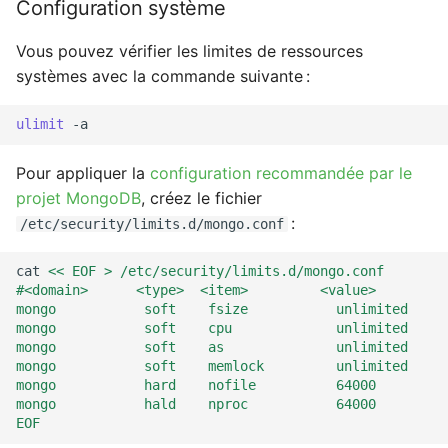
Configuration système
Vous pouvez vérifier les limites de ressources
systèmes avec la commande suivante :
ulimit
Pour appliquer la
configuration recommandée par le
projet MongoDB
, créez le fichier
:
/etc/security/limits.d/mongo.conf
cat
<< EOF > /etc/security/limits.d/mongo.conf
#<domain>      <type>  <item>         <value>
mongo           soft    fsize           unlimited
mongo           soft    cpu             unlimited
mongo           soft    as              unlimited
mongo           soft    memlock         unlimited
mongo           hard    nofile          64000
mongo           hald    nproc           64000
EOF