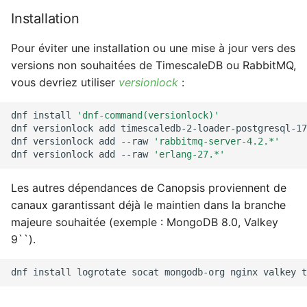
Installation
Pour éviter une installation ou une mise à jour vers des
versions non souhaitées de TimescaleDB ou RabbitMQ,
vous devriez utiliser
versionlock
:
dnf
install
'dnf-command(versionlock)'
dnf
versionlock
add
timescaledb-2-loader-postgresql-17
dnf
versionlock
add
--raw
'rabbitmq-server-4.2.*'
dnf
versionlock
add
--raw
'erlang-27.*'
Les autres dépendances de Canopsis proviennent de
canaux garantissant déjà le maintien dans la branche
majeure souhaitée (exemple : MongoDB 8.0, Valkey
9``).
dnf
install
logrotate
socat
mongodb-org
nginx
valkey
t