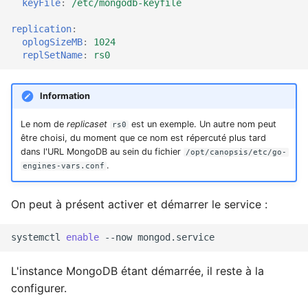
keyFile
:
/etc/mongodb-keyfile
replication
:
oplogSizeMB
:
1024
replSetName
:
rs0
Information
Le nom de
replicaset
est un exemple. Un autre nom peut
rs0
être choisi, du moment que ce nom est répercuté plus tard
dans l'URL MongoDB au sein du fichier
/opt/canopsis/etc/go-
.
engines-vars.conf
On peut à présent activer et démarrer le service :
systemctl
enable
--now
L'instance MongoDB étant démarrée, il reste à la
configurer.