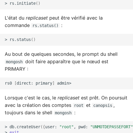
>
rs.initiate
()
L'état du
replicaset
peut être vérifié avec la
commande
:
rs.status()
>
rs.status
()
Au bout de quelques secondes, le prompt du shell
doit faire apparaître que le nœud est
mongosh
PRIMARY :
rs0
[
direct:
primary
]
Lorsque c'est le cas, le
replicaset
est prêt. On poursuit
avec la création des comptes
et
,
root
canopsis
toujours dans le shell
:
mongosh
>
db.createUser
({
user:
"root"
,
pwd:
"UNMOTDEPASSEFORT"
>
exit