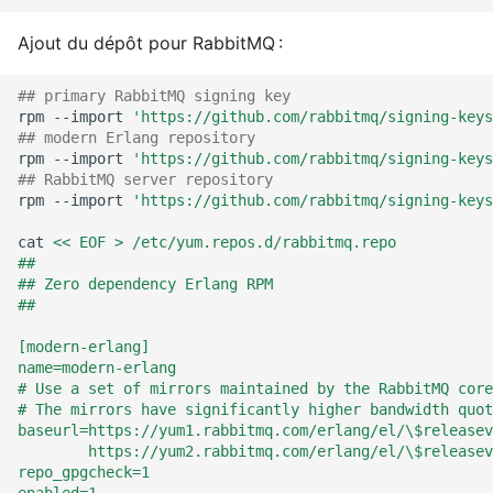
Ajout du dépôt pour RabbitMQ :
## primary RabbitMQ signing key
rpm
--import
'https://github.com/rabbitmq/signing-keys
## modern Erlang repository
rpm
--import
'https://github.com/rabbitmq/signing-keys
## RabbitMQ server repository
rpm
--import
'https://github.com/rabbitmq/signing-keys
cat
<< EOF > /etc/yum.repos.d/rabbitmq.repo
##
## Zero dependency Erlang RPM
##
[modern-erlang]
name=modern-erlang
# Use a set of mirrors maintained by the RabbitMQ core
# The mirrors have significantly higher bandwidth quot
baseurl=https://yum1.rabbitmq.com/erlang/el/\$releasev
        https://yum2.rabbitmq.com/erlang/el/\$releasev
repo_gpgcheck=1