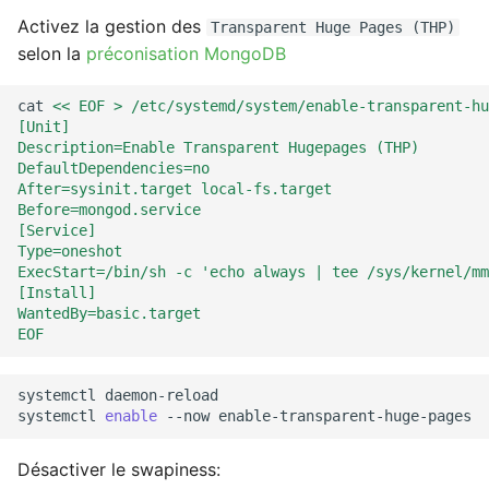
Activez la gestion des
Transparent Huge Pages (THP)
selon la
préconisation MongoDB
cat
<< EOF > /etc/systemd/system/enable-transparent-hu
[Unit]
Description=Enable Transparent Hugepages (THP)
DefaultDependencies=no
After=sysinit.target local-fs.target
Before=mongod.service
[Service]
Type=oneshot
ExecStart=/bin/sh -c 'echo always | tee /sys/kernel/mm
[Install]
WantedBy=basic.target
EOF
systemctl
daemon-reload

systemctl
enable
--now
Désactiver le swapiness: