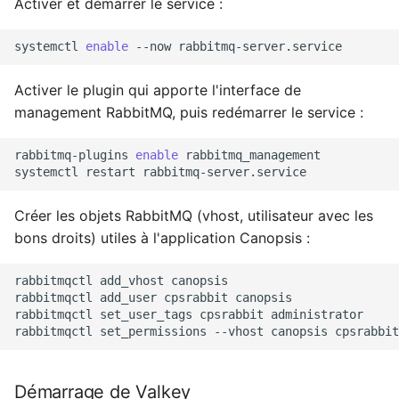
Activer et démarrer le service :
systemctl
enable
--now
Activer le plugin qui apporte l'interface de
management RabbitMQ, puis redémarrer le service :
rabbitmq-plugins
enable
rabbitmq_management

systemctl
restart
Créer les objets RabbitMQ (vhost, utilisateur avec les
bons droits) utiles à l'application Canopsis :
rabbitmqctl
add_vhost
canopsis

rabbitmqctl
add_user
cpsrabbit
canopsis

rabbitmqctl
set_user_tags
cpsrabbit
administrator

rabbitmqctl
set_permissions
--vhost
canopsis
cpsrabbit
Démarrage de Valkey