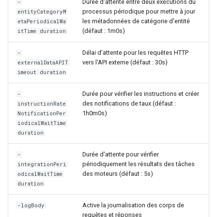
Durée d'attente entre deux exécutions du
-
Configuration composants
webhook dans le webhook
processus périodique pour mettre à jour
entityCategoryM
r
suivant
les métadonnées de catégorie d'entité
etaPeriodicalWa
Listes de lecture
(défaut : 1m0s)
Gestion fixtures
itTime duration
c
LLMs
h
Délai d'attente pour les requêtes HTTP
-
vers l'API externe (défaut : 30s)
externalDataAPIT
e
Mode Maintenance
imeout duration
Modèles de commentaires
Durée pour vérifier les instructions et créer
-
des notifications de taux (défaut :
instructionRate
1h0m0s)
NotificationPer
Modèles de widget
iodicalWaitTime
duration
Notifications
Durée d'attente pour vérifier
-
périodiquement les résultats des tâches
Calcul d'état et de sévérité
integrationPeri
des moteurs (défaut : 5s)
odicalWaitTime
duration
Stockage de données
Active la journalisation des corps de
-logBody
Planification
requêtes et réponses