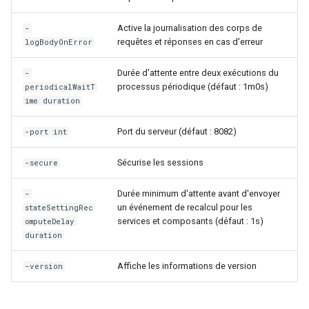
Rôles
Active la journalisation des corps de
-
requêtes et réponses en cas d'erreur
logBodyOnError
Studio Templates
Durée d'attente entre deux exécutions du
-
processus périodique (défaut : 1m0s)
periodicalWaitT
Utilisateurs
ime duration
Port du serveur (défaut : 8082)
-port int
Sécurise les sessions
-secure
Durée minimum d'attente avant d'envoyer
-
un événement de recalcul pour les
stateSettingRec
services et composants (défaut : 1s)
omputeDelay
duration
Affiche les informations de version
-version