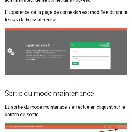
administrateur de se connecter à nouveau.
Configuration composants
webhook dans le webhook
r
L'apparence de la page de connexion est modifiée durant le
suivant
temps de la maintenance.
Gestion fixtures
c
h
e
Sortie du mode maintenance
La sortie du mode maintenace s'effectue en cliquant sur le
bouton de sortie