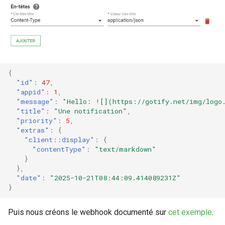
{
"id"
:
47
,
"appid"
:
1
,
"message"
:
"Hello: ![](https://gotify.net/img/logo
"title"
:
"Une notification"
,
"priority"
:
5
,
"extras"
:
{
"client::display"
:
{
"contentType"
:
"text/markdown"
}
},
"date"
:
"2025-10-21T08:44:09.414089231Z"
}
Puis nous créons le webhook documenté sur
cet exemple
.