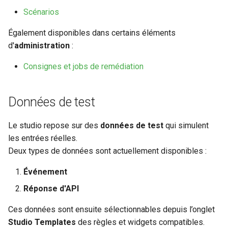
Configuration composants
webhook dans le webhook
Scénarios
r
suivant
Également disponibles dans certains éléments
Gestion fixtures
c
d'
administration
:
h
Consignes et jobs de remédiation
e
Données de test
Le studio repose sur des
données de test
qui simulent
les entrées réelles.
Deux types de données sont actuellement disponibles :
Événement
Réponse d'API
Ces données sont ensuite sélectionnables depuis l’onglet
Studio Templates
des règles et widgets compatibles.