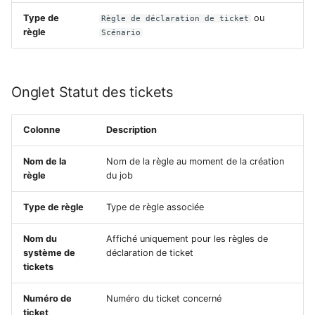
Type de
ou
Règle de déclaration de ticket
Vérification du statut du
règle
Scénario
ticket
Paramètres de timeout
Onglet Statut des tickets
Répétition
Colonne
Description
Options
Nom de la
Nom de la règle au moment de la création
Authentification
règle
du job
Type de règle
Type de règle associée
En-têtes
Nom du
Affiché uniquement pour les règles de
Payload
système de
déclaration de ticket
tickets
Correspondance des
statuts du ticket
Numéro de
Numéro du ticket concerné
ticket