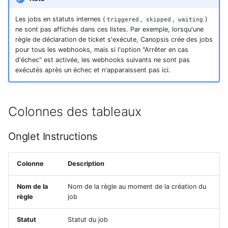
Action base de donnees
templates handlebars
r
Les jobs en statuts internes (
,
,
)
triggered
skipped
waiting
Instructions
ne sont pas affichés dans ces listes. Par exemple, lorsqu'une
Configuration
Utiliser la réponse d'un
c
règle de déclaration de ticket s'exécute, Canopsis crée des jobs
composants
webhook dans le webhook
Webhooks
pour tous les webhooks, mais si l'option "Arrêter en cas
h
suivant
d'échec" est activée, les webhooks suivants ne sont pas
Gestion fixtures
exécutés après un échec et n'apparaissent pas ici.
e
Statut des tickets
Auth token
Colonnes des tableaux
Actions
Onglet Instructions
Instructions, Webhooks et
Auth token
Colonne
Description
Statut des tickets (état
Nom de la
Nom de la règle au moment de la création du
règle
job
actif : En cours)
Statut
Statut du job
Statut des tickets (état