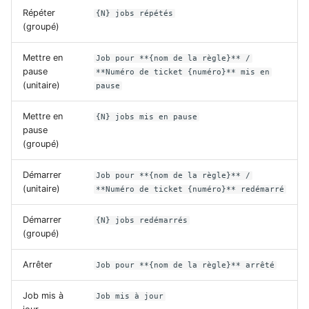
Répéter
{N} jobs répétés
(groupé)
Mettre en
Job pour **{nom de la règle}** /
pause
**Numéro de ticket {numéro}** mis en
(unitaire)
pause
Mettre en
{N} jobs mis en pause
pause
(groupé)
Démarrer
Job pour **{nom de la règle}** /
(unitaire)
**Numéro de ticket {numéro}** redémarré
Démarrer
{N} jobs redémarrés
(groupé)
Arrêter
Job pour **{nom de la règle}** arrêté
Job mis à
Job mis à jour