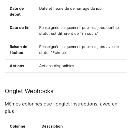
actif : En pause)
Date de
Date et heure de démarrage du job
début
Statut des tickets (état
actif : Arrêté)
Date de fin
Renseignée uniquement pour les jobs dont le
statut est différent de "En cours"
Actions groupées
Raison de
Renseignée uniquement pour les jobs avec le
l'échec
statut "Échoué"
Instructions, Webhooks,
Auth token
Actions
Actions disponibles
Statut des tickets
Onglet Webhooks
Notifications
Mêmes colonnes que l'onglet Instructions, avec en
Modifier un job
plus :
Informations en lecture
seule
Colonne
Description