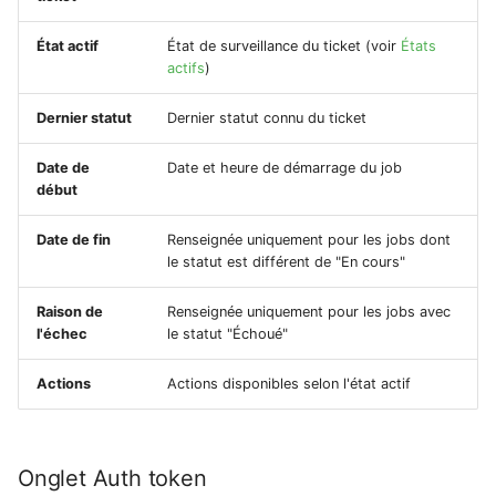
Comportement de la
État actif
État de surveillance du ticket (voir
États
période de vérification
actifs
)
Dernier statut
Dernier statut connu du ticket
Date de
Date et heure de démarrage du job
début
Date de fin
Renseignée uniquement pour les jobs dont
le statut est différent de "En cours"
Raison de
Renseignée uniquement pour les jobs avec
l'échec
le statut "Échoué"
Actions
Actions disponibles selon l'état actif
Onglet Auth token