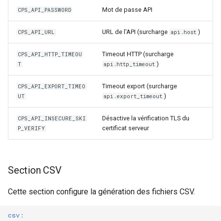
Mot de passe API
CPS_API_PASSWORD
URL de l'API (surcharge
)
CPS_API_URL
api.host
Timeout HTTP (surcharge
CPS_API_HTTP_TIMEOU
)
T
api.http_timeout
Timeout export (surcharge
CPS_API_EXPORT_TIMEO
)
UT
api.export_timeout
Désactive la vérification TLS du
CPS_API_INSECURE_SKI
certificat serveur
P_VERIFY
Section CSV
Cette section configure la génération des fichiers CSV.
csv
: