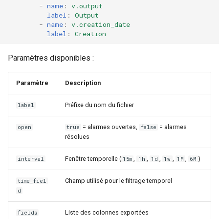
-
name
:
v.output
label
:
Output
-
name
:
v.creation_date
label
:
Creation
Paramètres disponibles :
Paramètre
Description
Préfixe du nom du fichier
label
= alarmes ouvertes,
= alarmes
open
true
false
résolues
Fenêtre temporelle (
,
,
,
,
,
)
interval
15m
1h
1d
1w
1M
6M
Champ utilisé pour le filtrage temporel
time_fiel
d
Liste des colonnes exportées
fields