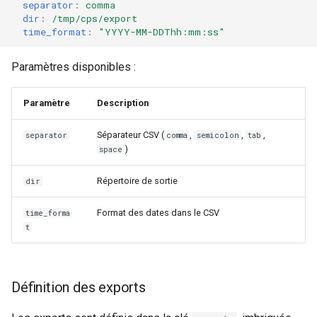
separator
:
comma
dir
:
/tmp/cps/export
time_format
:
"YYYY-MM-DDThh:mm:ss"
Paramètres disponibles :
Paramètre
Description
Séparateur CSV (
,
,
,
separator
comma
semicolon
tab
)
space
Répertoire de sortie
dir
Format des dates dans le CSV
time_forma
t
Définition des exports