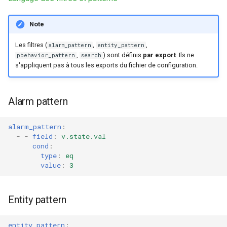
Note
Les filtres (
,
,
alarm_pattern
entity_pattern
,
) sont définis
par export
. Ils ne
pbehavior_pattern
search
s'appliquent pas à tous les exports du fichier de configuration.
Alarm pattern
alarm_pattern
:
-
-
field
:
v.state.val
cond
:
type
:
eq
value
:
3
Entity pattern
entity_pattern
: