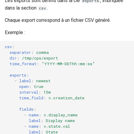
Les exports sont définis dans la clé
, imbriquée
exports
dans la section
.
csv
Chaque export correspond à un fichier CSV généré.
Exemple :
csv
:
separator
:
comma
dir
:
/tmp/cps/export
time_format
:
"YYYY-MM-DDThh:mm:ss"
exports
:
-
label
:
newest
open
:
true
interval
:
15m
time_field
:
v.creation_date
fields
:
-
name
:
v.display_name
label
:
Display name
-
name
:
v.state.val
label
:
State