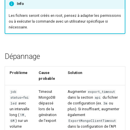
Info
Les fichiers seront créés en root, pensez à adapter les permissions
ou à exécuter la commande avec un utilisateur spécifique si
nécessaire.
Dépannage
Problème
Cause
Solution
probable
Timeout
Augmenter
job
export_timeout
MongoDB
dans la section
du fichier
status=fai
api
avec
dépassé
de configuration (ex.
ou
led
3m
un intervalle
lors de la
plus). Si insuffisant, augmenter
long (
,
génération
également
1M
) sur un
de l'export
6M
ExportMongoClientTimeout
volume
dans la configuration de l'API