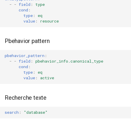
-
-
field
:
type
cond
:
type
:
eq
value
:
resource
Pbehavior pattern
pbehavior_pattern
:
-
-
field
:
pbehavior_info.canonical_type
cond
:
type
:
eq
value
:
active
Recherche texte
search
:
"database"