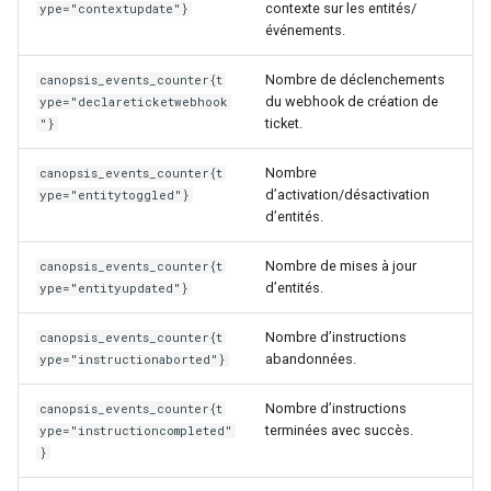
contexte sur les entités/
ype="contextupdate"}
événements.
Nombre de déclenchements
canopsis_events_counter{t
du webhook de création de
ype="declareticketwebhook
ticket.
"}
Nombre
canopsis_events_counter{t
d’activation/désactivation
ype="entitytoggled"}
d’entités.
Nombre de mises à jour
canopsis_events_counter{t
d’entités.
ype="entityupdated"}
Nombre d’instructions
canopsis_events_counter{t
abandonnées.
ype="instructionaborted"}
Nombre d’instructions
canopsis_events_counter{t
terminées avec succès.
ype="instructioncompleted"
}