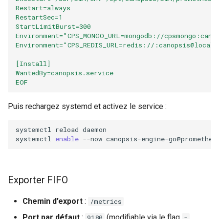
Restart=always
RestartSec=1
StartLimitBurst=300
Environment="CPS_MONGO_URL=mongodb://cpsmongo:canop
Environment="CPS_REDIS_URL=redis://:canopsis@localh
[Install]
WantedBy=canopsis.service
EOF
Puis rechargez systemd et activez le service :
systemctl
reload
daemon

systemctl
enable
--now
Exporter FIFO
Chemin d’export
:
/metrics
Port par défaut
:
(modifiable via le flag
9180
-