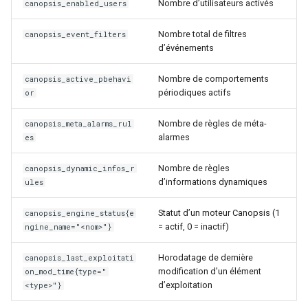
Nombre d’utilisateurs activés
canopsis_enabled_users
Rôles
Nombre total de filtres
canopsis_event_filters
d’événements
Studio Templates
Nombre de comportements
canopsis_active_pbehavi
périodiques actifs
or
Utilisateurs
Nombre de règles de méta-
canopsis_meta_alarms_rul
alarmes
es
Nombre de règles
canopsis_dynamic_infos_r
d’informations dynamiques
ules
Statut d’un moteur Canopsis (1
canopsis_engine_status{e
= actif, 0 = inactif)
ngine_name="<nom>"}
Horodatage de dernière
canopsis_last_exploitati
modification d’un élément
on_mod_time{type="
d’exploitation
<type>"}