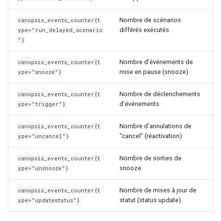
Nombre de scénarios
canopsis_events_counter{t
différés exécutés.
ype="run_delayed_scenario
"}
Nombre d’événements de
canopsis_events_counter{t
mise en pause (snooze).
ype="snooze"}
Nombre de déclenchements
canopsis_events_counter{t
d’événements.
ype="trigger"}
Nombre d’annulations de
canopsis_events_counter{t
“cancel” (réactivation).
ype="uncancel"}
Nombre de sorties de
canopsis_events_counter{t
snooze.
ype="unsnooze"}
Nombre de mises à jour de
canopsis_events_counter{t
statut (status update).
ype="updatestatus"}