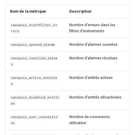
Configuration composants
webhook dans le webhook
c
Nom de la métrique
Description
suivant
Listes de lecture
Gestion fixtures
h
Nombre d’erreurs dans les
canopsis_eventfilter_er
LLMs
filtres d’événements
rors
e
Mode Maintenance
Nombre d’alarmes ouvertes
canopsis_opened_alarms
Modèles de commentaires
Nombre d’alarmes résolues
canopsis_resolved_alarm
s
Modèles de widget
Nombre d’entités actives
canopsis_active_entitie
s
Notifications
Nombre d’entités désactivées
canopsis_disabled_entiti
Calcul d'état et de sévérité
es
Nombre de connexions
Stockage de données
canopsis_user_connectio
utilisateur
ns
Planification