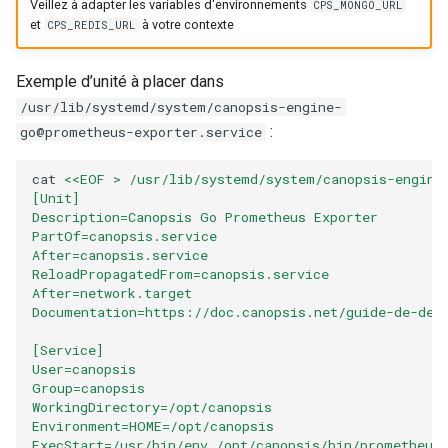
Veillez à adapter les variables d'environnements
CPS_MONGO_URL
et
à votre contexte
CPS_REDIS_URL
Exemple d’unité à placer dans
/usr/lib/systemd/system/canopsis-engine-
:
go@prometheus-exporter.service
cat
<<EOF > /usr/lib/systemd/system/canopsis-engine
[Unit]
Description=Canopsis Go Prometheus Exporter
PartOf=canopsis.service
After=canopsis.service
ReloadPropagatedFrom=canopsis.service
After=network.target
Documentation=https://doc.canopsis.net/guide-de-dep
[Service]
User=canopsis
Group=canopsis
WorkingDirectory=/opt/canopsis
Environment=HOME=/opt/canopsis
ExecStart=/usr/bin/env /opt/canopsis/bin/prometheus