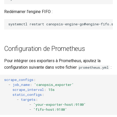
Redémarrer l'engine FIFO :
systemctl
restart
Configuration de Prometheus
Pour intégrer ces exporters à Prometheus, ajoutez la
configuration suivante dans votre fichier
:
prometheus.yml
scrape_configs
:
-
job_name
:
'canopsis_exporter'
scrape_interval
:
15s
static_configs
:
-
targets
:
-
'your-exporter-host:9180'
-
'fifo-host:9180'