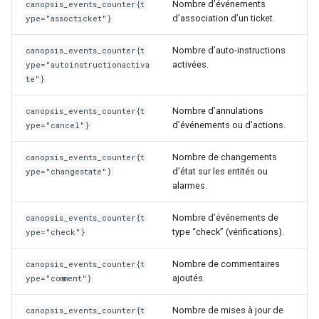
Nombre d’événements
canopsis_events_counter{t
d’association d’un ticket.
ype="assocticket"}
Nombre d’auto-instructions
canopsis_events_counter{t
activées.
ype="autoinstructionactiva
te"}
Nombre d’annulations
canopsis_events_counter{t
d’événements ou d’actions.
ype="cancel"}
Nombre de changements
canopsis_events_counter{t
d’état sur les entités ou
ype="changestate"}
alarmes.
Nombre d’événements de
canopsis_events_counter{t
type “check” (vérifications).
ype="check"}
Nombre de commentaires
canopsis_events_counter{t
ajoutés.
ype="comment"}
Nombre de mises à jour de
canopsis_events_counter{t