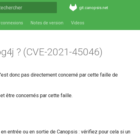
git.canopsis.net
aper pour démarrer la recherche
rconnexions
Notes de version
Videos
 Log4j ? (CVE-2021-45046)
'est donc pas directement concerné par cette faille de
 être concernés par cette faille.
en entrée ou en sortie de Canopsis : vérifiez pour cela si un