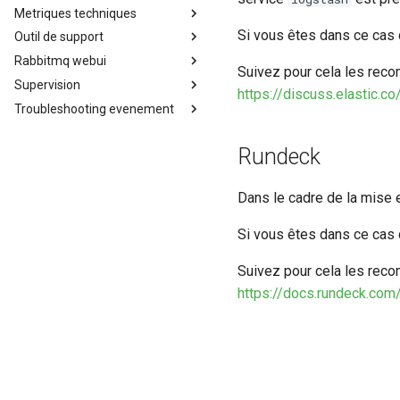
Metriques techniques
Si vous êtes dans ce cas d
Outil de support
Métriques techniques
Rabbitmq webui
Outil de support
Suivez pour cela les recom
Supervision
Pprof
Interface RabbitMQ
https://discuss.elastic.
Troubleshooting evenement
Supervision de Canopsis
Exporter Prometheus pour
Vérification d'évènements
Canopsis
Rundeck
Dans le cadre de la mise 
Si vous êtes dans ce cas d
Suivez pour cela les recom
https://docs.rundeck.co