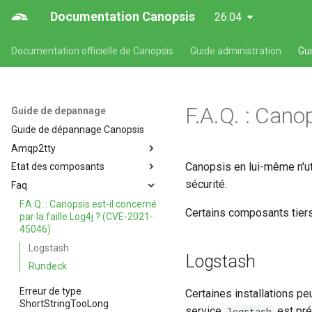
Documentation Canopsis
26.04
Documentation officielle de Canopsis
Guide administration
Gu
F.A.Q. : Cano
Guide de depannage
Guide de dépannage Canopsis
Amqp2tty
Canopsis en lui-même n'uti
Etat des composants
amqp2tty - Analyse temps réel
des flux issus des connecteurs
sécurité.
Faq
État des composants de
ou des relais AMQP
Canopsis
F.A.Q. : Canopsis est-il concerné
Certains composants tiers
par la faille Log4j ? (CVE-2021-
45046)
Logstash
Logstash
Rundeck
Erreur de type
Certaines installations pe
ShortStringTooLong
service
est pré
logstash