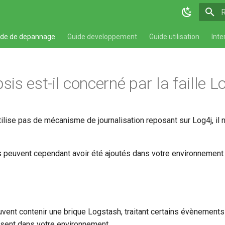
T
ide de depannage
Guide developpement
Guide utilisation
Inte
psis est-il concerné par la faille
lise pas de mécanisme de journalisation reposant sur Log4j, il n
 peuvent cependant avoir été ajoutés dans votre environnement et
uvent contenir une brique Logstash, traitant certains évènements 
sent dans votre environnement.