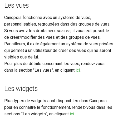
Broker) Nagios/Nagios-lik
Installation
Rabbitmq webui
Swagger community
d'événements
tickets
m
Les vues
Méthodes d'authentificatio
pour Canopsis
Connexion à Canopsis et à
L'enrichissement
Assistant IA
Donnees externes
Engine-pbehavior
a
avancées (LDAP, CAS,
ses composants
Linkbuilder
Supervision
Swagger pro
Gestion des tags
Règles d'inactivité
Canopsis fonctionne avec un système de vues,
SAML2, OAUTH2, OPENID)
Connecteur Nokia NSP
Groupement d'alarmes par
La diffusion de messages
Graphiques
Engine-remediation
r
personnalisables, regroupées dans des groupes de vues.
nokiansp2canopsis
Prérequis des versions
corrélation
Matrice des flux reseau
Troubleshooting
Icônes
Règles Méta Alarmes (pro)
Si vous avez les droits nécessaires, il vous est possible
r
Modification du fichier de
evenement
Junit
Engine-webhook
de créer/modifier des vues et des groupes de vues.
configuration toml
Connecteur PRTG
Météo des Services
Mise a jour
Import / export
Règles de résolution
e
Par ailleurs, il exite également un système de vues privées
canopsis.toml
Meteo des services
qui permet à un utilisateur de créer des vues qui ne seront
r
Connecteur prometheus
Notifications vers un outil
Remediation
Alias d’informations d’entités
Règles SNMP (pro)
visibles que de lui.
Reconnexion automatique
tiers
Stats
l
Pour plus de détails concernant les vues, rendez-vous
des services et des moteu
SNMP trap vers Canopsis
Smart feeder
Interface utilisateur
Scenarios
dans la section "Les vues", en cliquant
ici
.
a
Période de confirmation pour
Texte
Scripts externes
Shinken
les nouvelles alarmes
Webserver
Jetons d'authentification
r
externe
Les widgets
e
Variables d'environnement
Connecteur Zabbix vers
Personnalisation des
Canopsis
Canopsis (connector-
affichages via des templates
Jobs
c
Plus types de widgets sont disponibles dans Canopsis,
zabbix2canopsis)
handlebars
pour en connaitre le fonctionnement, rendez-vous dans les
h
Action base de donnees
Indicateurs statistiques et
sections "Les widgets", en cliquant
ici
.
Utiliser la réponse d'un
KPI
e