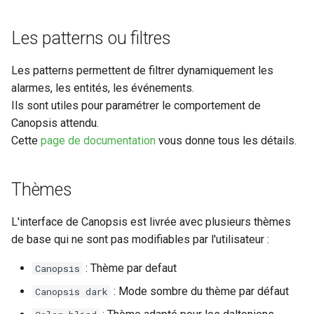
Configuration composants
webhook dans le webhook
r
suivant
Listes de lecture
Les patterns ou filtres
Gestion fixtures
c
LLMs
Les patterns permettent de filtrer dynamiquement les
h
alarmes, les entités, les événements.
e
Mode Maintenance
Ils sont utiles pour paramétrer le comportement de
Canopsis attendu.
Modèles de commentaires
Cette
page de documentation
vous donne tous les détails.
Modèles de widget
Thèmes
Notifications
L'interface de Canopsis est livrée avec plusieurs thèmes
Calcul d'état et de sévérité
de base qui ne sont pas modifiables par l'utilisateur :
: Thème par defaut
Canopsis
Stockage de données
: Mode sombre du thème par défaut
Canopsis dark
Planification