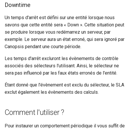
Downtime
Configuration composants
webhook dans le webhook
r
suivant
Listes de lecture
Un temps d'arrêt est défini sur une entité lorsque nous
Gestion fixtures
c
savons que cette entité sera « Down ». Cette situation peut
LLMs
h
se produire lorsque vous redémarrez un serveur, par
exemple. Le serveur aura un état erroné, qui sera ignoré par
e
Mode Maintenance
Canopsis pendant une courte période.
Modèles de commentaires
Les temps d'arrêt excluront les évènements de contrôle
associés des sélecteurs l'utilisant. Ainsi, le sélecteur ne
Modèles de widget
sera pas influencé par les faux états erronés de l'entité.
Notifications
Étant donné que l'évènement est exclu du sélecteur, le SLA
exclut également les évènements des calculs.
Calcul d'état et de sévérité
Comment l'utiliser ?
Stockage de données
Pour instaurer un comportement périodique il vous suffit de
Planification