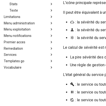
L'icône principale représe
Stats
Texte
Présentation du widget
Il peut être équivalent à u
stats
Limitations
Texte
Utilisation du widget
: la sévérité du se
Menu administration
Limitations de Canopsis
Menu exploitation
Bilan de santé
: la sévérité du se
Menu notifications
Cartographie
Comportements périodiques
: la sévirité du se
Premier acces
Détection d'anomalies
Consignes
Notifications
Le calcul de sévérité est r
Remediation
Diffusion de messages
Filtres d'événements
Premier accès à Canopsis
Services
Données externes
Générateur de liens
La remédiation dans Canopsis
La pire sévérité des 
Templates go
Droits
Informations dynamiques
Les services
Une règle de gestion 
Vocabulaire
Enregistrements
Règles de bagot
Cas d'usage de méthode de
Templates Go dans Canopsis
d'événements
calcul d'état
Règles de déclaration de
Exemples et cas d'usage
Vocabulaire des termes de
L'état général du service
Gestion des tags
tickets
concrets pour les Templates
Canopsis
Go dans Canopsis
: le service ou to
Icônes
Règles d'inactivité
Import / export
Règles Méta Alarmes (pro)
: le service ou to
Alias d’informations d’entités
Règles de résolution
: le service ou to
Interface utilisateur
Règles SNMP (pro)