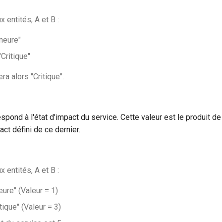
 entités, A et B :
ineure"
"Critique"
era alors "Critique".
espond à l'état d'impact du service. Cette valeur est le produit de
act défini de ce dernier.
 entités, A et B :
neure" (Valeur = 1)
itique" (Valeur = 3)