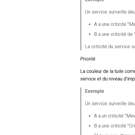
Un service surveille deux
A a une criticité "M
B a une criticité de 
La criticité du service s
Priorité
La couleur de la tuile corr
service et du niveau d'imp
Exemple
Un service surveille deux
A a un criticité "Mi
B a une criticité "Cr