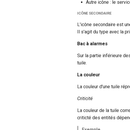
Autre icône : le ser
Jetons d'authentification
Scenarios
externe
ICÔNE SECONDAIRE
Jobs
L'icône secondaire est un
Indicateurs statistiques et KPI
Il s'agit du type avec la 
Listes de lecture
LLMs
Bac à alarmes
Mode Maintenance
Sur la partie inférieure de
Modèles de commentaires
tuile.
Modèles de widget
Notifications
La couleur
Calcul d'état et de sévérité
La couleur d'une tuile répré
Stockage de données
Planification
Criticité
Rôles
La couleur de la tuile corr
Studio Templates
criticté des entités dépen
Utilisateurs
Exemple