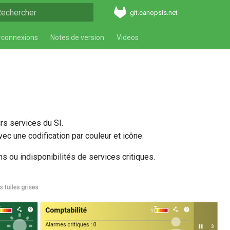
git.canopsis.net
aper pour démarrer la recherche
rconnexions
Notes de version
Videos
urs services du SI.
ec une codification par couleur et icône.
ns ou indisponibilités de services critiques.