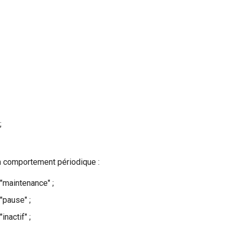
;
un comportement périodique :
"maintenance" ;
"pause" ;
nactif" ;