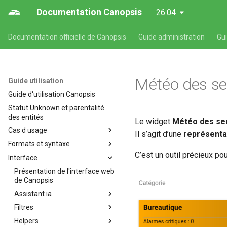
Documentation Canopsis
26.04
Documentation officielle de Canopsis
Guide administration
Gu
Météo des se
Guide utilisation
Guide d'utilisation Canopsis
Statut Unknown et parentalité
des entités
Le widget
Météo des se
Cas d usage
Il s’agit d’une
représentat
Formats et syntaxe
Cas d'usages fonctionnels
Canopsis
C’est un outil précieux po
Interface
Formats et syntaxe propres
Affichage de consignes
aux composants Canopsis
Présentation de l'interface web
Alarmes et indicateurs
Format des expressions
de Canopsis
régulières Canopsis
Comportements périodiques
Assistant ia
Format des temps des alarmes
Création de tickets dans Itop à
Filtres
Assistant IA
la récéption d'une alarme
Format de syntaxe des
Helpers
Patterns (ou filtres) dans
valuepath