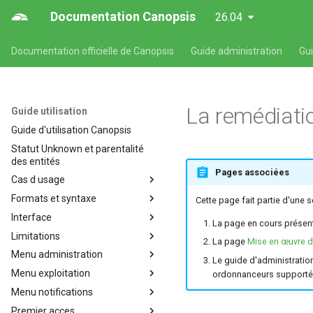
Documentation Canopsis
26.04
Documentation officielle de Canopsis
Guide administration
Gu
La remédiati
Guide utilisation
Guide d'utilisation Canopsis
Statut Unknown et parentalité
des entités
Pages associées
Cas d usage
Formats et syntaxe
Cas d'usages fonctionnels
Cette page fait partie d'une 
Canopsis
Interface
Formats et syntaxe propres
La page en cours présente 
Affichage de consignes
aux composants Canopsis
Limitations
Présentation de l'interface web
La page
Mise en œuvre d
Alarmes et indicateurs
Format des expressions
de Canopsis
Menu administration
Limitations de Canopsis
Le guide d'administratio
régulières Canopsis
Comportements périodiques
Assistant ia
Menu exploitation
Bilan de santé
ordonnanceurs supporté
Format des temps des alarmes
Création de tickets dans Itop à
Filtres
Assistant IA
Menu notifications
Cartographie
Comportements périodiques
la récéption d'une alarme
Format de syntaxe des
Helpers
Patterns (ou filtres) dans
Premier acces
Détection d'anomalies
Consignes
Notifications
valuepath