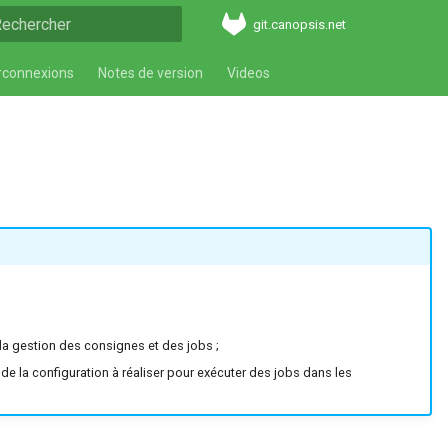
git.canopsis.net
aper pour démarrer la recherche
rconnexions
Notes de version
Videos
;
la gestion des consignes et des jobs ;
t de la configuration à réaliser pour exécuter des jobs dans les