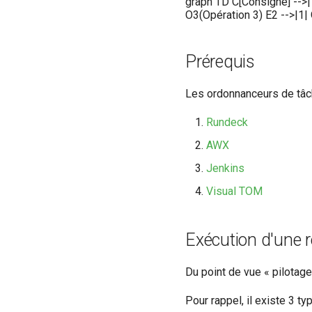
graph TD C[Consigne] -->|1
O3(Opération 3) E2 -->|1|
Prérequis
Les ordonnanceurs de tâch
Rundeck
AWX
Jenkins
Visual TOM
Exécution d'une 
Du point de vue « pilotag
Pour rappel, il existe 3 t