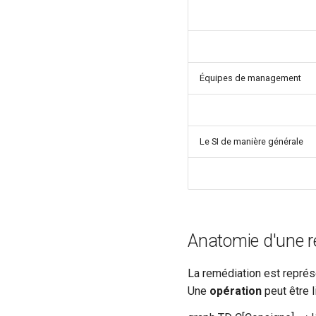
Modèles de commentaires
Texte
Présentation du widget
Modèles de widget
stats
Texte
Notifications
Utilisation du widget
Calcul d'état et de sévérité
Équipes de management
Stockage de données
Planification
Rôles
Studio Templates
Le SI de manière générale
Utilisateurs
Anatomie d'une r
La remédiation est repré
Une
opération
peut être 