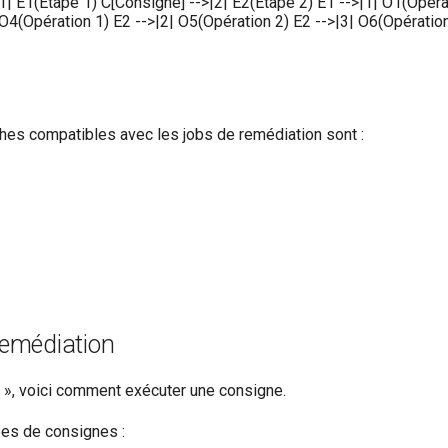
| E1(Étape 1) C[Consigne] -->|2| E2(Étape 2) E1 -->|1| O1(Opérat
 O4(Opération 1) E2 -->|2| O5(Opération 2) E2 -->|3| O6(Opération
es compatibles avec les jobs de remédiation sont :
remédiation
e », voici comment exécuter une consigne.
ypes de consignes :