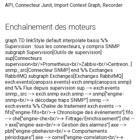
Nettoyage et rétention des
intégré à Canopsis
Broker) Nagios/Nagios-lik
Rabbitmq webui
Swagger community
Menu administration
Themes
d'événements
tickets
m
API, Connecteur Junit, Import Context Graph, Recorder.
bases de données
Méthodes d'authentification
pour Canopsis
Connexion à Canopsis et à
L'enrichissement
Engine-pbehavior
a
avancées (LDAP, CAS,
ses composants
Supervision
Swagger pro
Menu exploitation
Vues
Gestion des tags
Règles d'inactivité
SAML2, OAUTH2, OPENID)
Sauvegarde et restauration
Connecteur Nokia NSP
Groupement d'alarmes par
Engine-remediation
Enchaînement des moteurs
r
des bases de données
nokiansp2canopsis
Prérequis des versions
corrélation
Troubleshooting
Menu notifications
Widgets
Icônes
Règles Méta Alarmes (pro)
r
Modification du fichier de
evenement
Engine-webhook
graph TD linkStyle default interpolate basis %%
configuration toml
Supervision : tous les connecteurs, y compris SNMP
Connecteur PRTG
Météo des Services
Premier acces
Import / export
Règles de résolution
e
subgraph Supervision[Outils de supervision]
canopsis.toml
sup[Connecteurs
r
Connecteur prometheus
Notifications vers un outil
Remediation
Alias d’informations d’enti
Règles SNMP (pro)
supervision<br/>Prometheus<br/>Zabbix<br/>Centreon...]
Reconnexion automatique
snmp_src[Connecteur SNMP] end %% Exchanges
tiers
l
RabbitMQ subgraph Exchanges[Exchanges RabbitMQ]
des services et des moteurs
SNMP trap vers Canopsis
Services
Interface utilisateur
Scenarios
exch.events{canopsis.events} exch.snmp{canopsis.snmp}
a
Période de confirmation po
end %% Flux depuis supervision sup --> exch.events
Scripts externes
Shinken
les nouvelles alarmes
Templates go
Jetons d'authentification
snmp_src --> exch.snmp exch.snmp --> snmp["engine-
r
snmp<br/>→ décodage traps SNMP"] snmp -->
externe
e
exch.events %% Chaîne de traitement exch.events -->
Variables d'environnement
Connecteur Zabbix vers
Personnalisation des
Vocabulaire
fifo["engine-fifo<br/>→ Chronologie des événements"] fifo
Canopsis
Canopsis (connector-
affichages via des templat
Jobs
c
--> che["engine-che<br/>→ Filtrage/Enrichissement"] che --
zabbix2canopsis)
handlebars
> axe["engine-axe<br/>→ Gestion des alarmes"] axe -->
h
Action base de donnees
pbh["engine-pbehavior<br/>→ Comportements
Indicateurs statistiques et
périodiques"] axe --> correl["engine-correlation<br/>→
Utiliser la réponse d'un
KPI
e