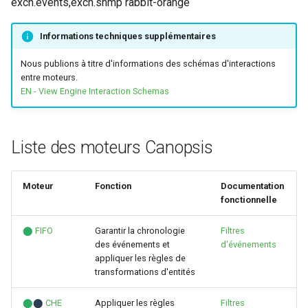
exch.events,exch.snmp rabbit-orange
Rôles
Informations techniques supplémentaires
Studio Templates
Nous publions à titre d'informations des schémas d'interactions
entre moteurs.
EN - View Engine Interaction Schemas
Utilisateurs
Liste des moteurs Canopsis
Moteur
Fonction
Documentation
fonctionnelle
⬤
FIFO
Garantir la chronologie
Filtres
des événements et
d'événements
appliquer les règles de
transformations d'entités
⬤
⬤
CHE
Appliquer les règles
Filtres