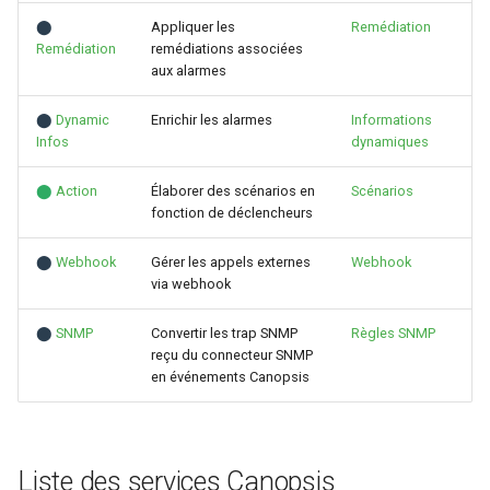
⬤
Appliquer les
Remédiation
Remédiation
remédiations associées
aux alarmes
⬤
Dynamic
Enrichir les alarmes
Informations
Infos
dynamiques
⬤
Action
Élaborer des scénarios en
Scénarios
fonction de déclencheurs
⬤
Webhook
Gérer les appels externes
Webhook
via webhook
⬤
SNMP
Convertir les trap SNMP
Règles SNMP
reçu du connecteur SNMP
en événements Canopsis
Liste des services Canopsis