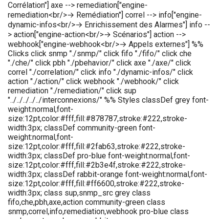
Corrélation"] axe --> remediation["engine-
Configuration composants
webhook dans le webhook
remediation<br/>→ Remédiation"] correl --> info["engine-
r
suivant
Listes de lecture
dynamic-infos<br/>→ Enrichissement des Alarmes"] info --
Gestion fixtures
> action["engine-action<br/>→ Scénarios"] action -->
c
webhook["engine-webhook<br/>→ Appels externes"] %%
LLMs
h
Clicks click snmp "./snmp/" click fifo "./fifo/" click che
"./che/" click pbh "./pbehavior/" click axe "./axe/" click
e
Mode Maintenance
correl "./correlation/" click info "./dynamic-infos/" click
action "./action/" click webhook "./webhook/" click
remediation "./remediation/" click sup
Modèles de commentaires
"../../../../../interconnexions/" %% Styles classDef grey font-
weight:normal,font-
size:12pt,color:#fff,fill:#878787,stroke:#222,stroke-
Modèles de widget
width:3px; classDef community-green font-
weight:normal,font-
Notifications
size:12pt,color:#fff,fill:#2fab63,stroke:#222,stroke-
width:3px; classDef pro-blue font-weight:normal,font-
size:12pt,color:#fff,fill:#2b3e4f,stroke:#222,stroke-
Calcul d'état et de sévérité
width:3px; classDef rabbit-orange font-weight:normal,font-
size:12pt,color:#fff,fill:#ff6600,stroke:#222,stroke-
Stockage de données
width:3px; class sup,snmp_src grey class
fifo,che,pbh,axe,action community-green class
snmp,correl,info,remediation,webhook pro-blue class
Planification