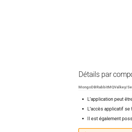
Détails par comp
MongoDB
RabbitMQ
Valkey/Se
L’application peut êtr
L'accès applicatif se 
Il est également poss