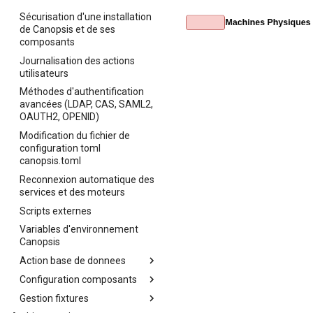
Sécurisation d'une installation
de Canopsis et de ses
composants
Journalisation des actions
utilisateurs
Méthodes d'authentification
avancées (LDAP, CAS, SAML2,
OAUTH2, OPENID)
Modification du fichier de
configuration toml
canopsis.toml
Reconnexion automatique des
services et des moteurs
Scripts externes
Variables d'environnement
Canopsis
Action base de donnees
Configuration composants
Actions avancées sur les
bases de données
Gestion fixtures
Configuration avancée de la
Cas d'usage d'actions
base de données MongoDB