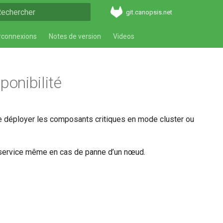
git.canopsis.net
nitialisation de la recherche
rconnexions
Notes de version
Videos
onibilité
e de déployer les composants critiques en mode cluster ou
 du service même en cas de panne d’un nœud.