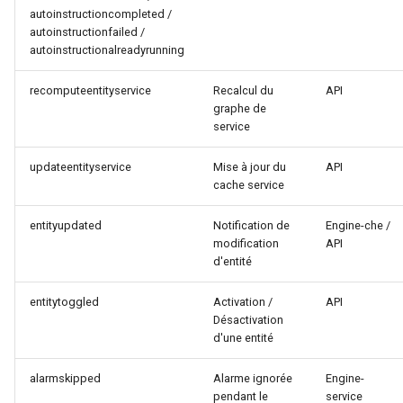
autoinstructioncompleted /
autoinstructionfailed /
autoinstructionalreadyrunning
recomputeentityservice
Recalcul du
API
graphe de
service
updateentityservice
Mise à jour du
API
cache service
entityupdated
Notification de
Engine-che /
modification
API
d'entité
entitytoggled
Activation /
API
Désactivation
d'une entité
alarmskipped
Alarme ignorée
Engine-
pendant le
service