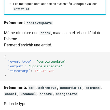
Les métriques sont associées aux entités Canopsis via leur
entity_id
Evénement
contextupdate
Même structure que
, mais sans effet sur l'état de
check
l'alarme.
Permet d'enrichir une entité.
{
"event_type"
:
"contextupdate"
,
"output"
:
"Update metadata"
,
"timestamp"
:
1639403732
}
Evénements
,
,
,
,
ack
ackremove
assocticket
comment
,
,
,
cancel
uncancel
snooze
changestate
Selon le type :