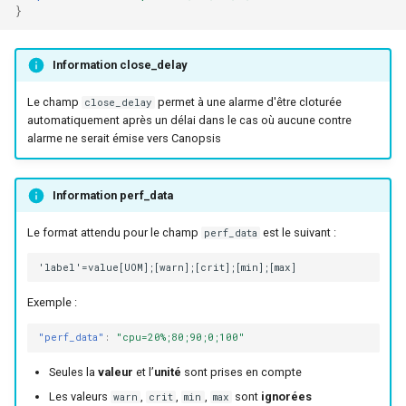
}
Information close_delay
Le champ
permet à une alarme d'être cloturée
close_delay
automatiquement après un délai dans le cas où aucune contre
alarme ne serait émise vers Canopsis
Information perf_data
Le format attendu pour le champ
est le suivant :
perf_data
Exemple :
"perf_data"
:
"cpu=20%;80;90;0;100"
Seules la
valeur
et l’
unité
sont prises en compte
Les valeurs
,
,
,
sont
ignorées
warn
crit
min
max