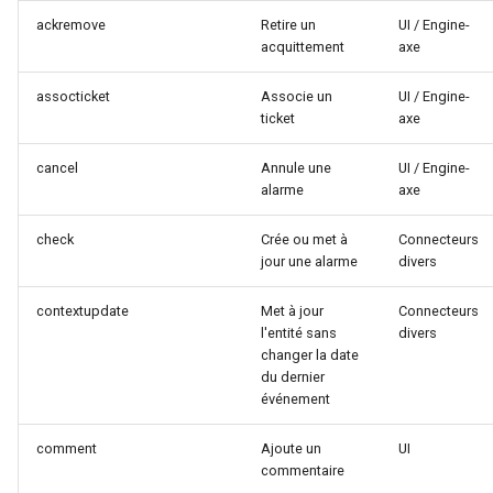
ackremove
Retire un
UI / Engine-
Rôles
acquittement
axe
Studio Templates
assocticket
Associe un
UI / Engine-
ticket
axe
Utilisateurs
cancel
Annule une
UI / Engine-
alarme
axe
check
Crée ou met à
Connecteurs
jour une alarme
divers
contextupdate
Met à jour
Connecteurs
l'entité sans
divers
changer la date
du dernier
événement
comment
Ajoute un
UI
commentaire