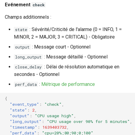
Evénement
check
Champs additionnels :
: Sévérité/Criticité de l'alarme (0 = INFO, 1 =
state
MINOR, 2 = MAJOR, 3 = CRITICAL) - Obligatoire
: Message court - Optionnel
output
: Message détaillé - Optionnel
long_output
: Délai de résolution automatique en
close_delay
secondes - Optionnel
:
Métrique de performance
perf_data
{
"event_type"
:
"check"
,
"state"
:
2
,
"output"
:
"CPU usage high"
,
"long_output"
:
"CPU usage over 90% for 5 minutes"
,
"timestamp"
:
1639403732
,
"perf_data"
:
"cpu=20%;80;90;0;100"