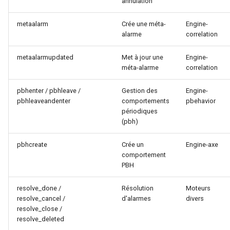
annulation
metaalarm
Crée une méta-
Engine-
alarme
correlation
metaalarmupdated
Met à jour une
Engine-
méta-alarme
correlation
pbhenter / pbhleave /
Gestion des
Engine-
pbhleaveandenter
comportements
pbehavior
périodiques
(pbh)
pbhcreate
Crée un
Engine-axe
comportement
PBH
resolve_done /
Résolution
Moteurs
resolve_cancel /
d'alarmes
divers
resolve_close /
resolve_deleted