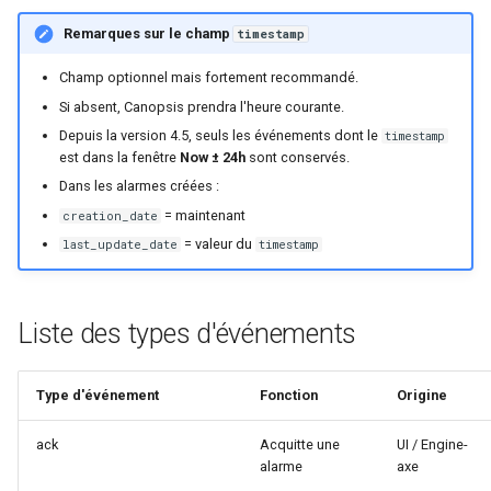
Configuration composants
webhook dans le webhook
Remarques sur le champ
timestamp
r
suivant
Listes de lecture
Gestion fixtures
c
Champ optionnel mais fortement recommandé.
LLMs
Si absent, Canopsis prendra l'heure courante.
h
Depuis la version 4.5, seuls les événements dont le
timestamp
e
Mode Maintenance
est dans la fenêtre
Now ± 24h
sont conservés.
Dans les alarmes créées :
Modèles de commentaires
= maintenant
creation_date
= valeur du
last_update_date
timestamp
Modèles de widget
Notifications
Liste des types d'événements
Calcul d'état et de sévérité
Type d'événement
Fonction
Origine
Stockage de données
ack
Acquitte une
UI / Engine-
alarme
axe
Planification