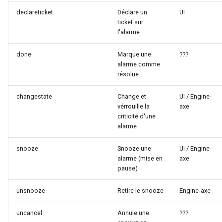
declareticket
Déclare un
UI
ticket sur
l'alarme
done
Marque une
???
alarme comme
résolue
changestate
Change et
UI / Engine-
vérrouille la
axe
criticité d'une
alarme
snooze
Snooze une
UI / Engine-
alarme (mise en
axe
pause)
unsnooze
Retire le snooze
Engine-axe
uncancel
Annule une
???