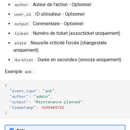
: Auteur de l'action - Optionnel
author
: ID utilisateur - Optionnel
user_id
: Commentaire - Optionnel
output
: Numéro de ticket (assocticket uniquement)
ticket
: Nouvelle criticité forcée (changestate
state
uniquement)
: Durée en secondes (snooze uniquement)
duration
Exemple
:
ack
{
"event_type"
:
"ack"
,
"author"
:
"admin"
,
"output"
:
"Maintenance planned"
,
"timestamp"
:
1639403732
}