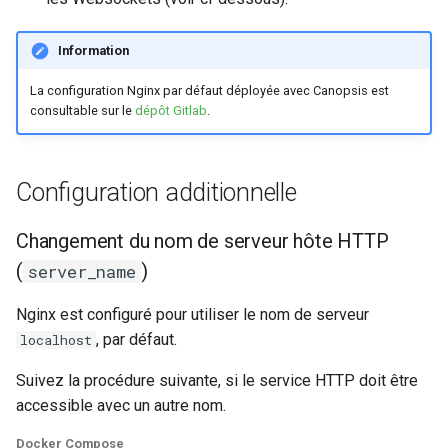
webhook dans le webhook
c
suivant
Listes de lecture
Information
h
La configuration Nginx par défaut déployée avec Canopsis est
LLMs
e
consultable sur le
dépôt Gitlab
.
Mode Maintenance
Configuration additionnelle
Modèles de commentaires
Changement du nom de serveur hôte HTTP
Modèles de widget
(
)
server_name
Notifications
Nginx est configuré pour utiliser le nom de serveur
, par défaut.
localhost
Calcul d'état et de sévérité
Suivez la procédure suivante, si le service HTTP doit être
Stockage de données
accessible avec un autre nom.
Planification
Docker Compose