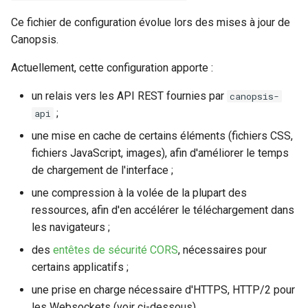
Nettoyage et rétention des
Broker) Nagios/Nagios-lik
Rabbitmq webui
Swagger community
Menu administration
Moteur Corrélation
Themes
d'événements
tickets
i
bases de données
pour Canopsis
Connexion à Canopsis et à
L'enrichissement
Engine-pbehavior
Ce fichier de configuration évolue lors des mises à jour de
o
ses composants
Supervision
Swagger pro
Menu exploitation
Moteur DYNAMIC INFOS
Vues
Gestion des tags
Règles d'inactivité
Canopsis.
Sauvegarde et restauration
Connecteur Nokia NSP
Groupement d'alarmes par
Engine-remediation
n
Actuellement, cette configuration apporte :
des bases de données
nokiansp2canopsis
Prérequis des versions
corrélation
Troubleshooting
Menu notifications
Service Recorder
Widgets
Icônes
Règles Méta Alarmes (pro)
d
evenement
Engine-webhook
un relais vers les API REST fournies par
canopsis-
Connecteur PRTG
Météo des Services
Premier acces
Moteur FIFO
Import / export
Règles de résolution
e
;
api
l
une mise en cache de certains éléments (fichiers CSS,
Connecteur prometheus
Notifications vers un outil
Remediation
Service Import Context Gr
Alias d’informations d’enti
Règles SNMP (pro)
fichiers JavaScript, images), afin d'améliorer le temps
tiers
a
de chargement de l'interface ;
SNMP trap vers Canopsis
Services
Liste moteurs et services
Interface utilisateur
Scenarios
r
Période de confirmation po
une compression à la volée de la plupart des
Shinken
les nouvelles alarmes
Templates go
Moteur PBEHAVIOR
Jetons d'authentification
e
ressources, afin d'en accélérer le téléchargement dans
externe
les navigateurs ;
c
Connecteur Zabbix vers
Personnalisation des
Vocabulaire
Moteur REMEDIATION
des
entêtes de sécurité CORS
, nécessaires pour
Canopsis (connector-
affichages via des templat
Jobs
h
certains applicatifs ;
zabbix2canopsis)
handlebars
Moteur SNMP
e
une prise en charge nécessaire d'HTTPS, HTTP/2 pour
Indicateurs statistiques et
Utiliser la réponse d'un
KPI
les Websockets (voir ci-dessous).
Moteur WEBHOOK
r