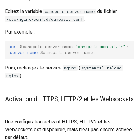
Éditez la variable
du fichier
canopsis_server_name
Rôles
.
/etc/nginx/conf.d/canopsis.conf
Studio Templates
Par exemple :
Utilisateurs
set
$canopsis_server_name
"canopsis.mon-si.fr"
;
server_name
$canopsis_server_name
;
Puis, rechargez le service
(
nginx
systemctl reload
).
nginx
Activation d'HTTPS, HTTP/2 et les Websockets
Une configuration activant HTTPS, HTTP/2 et les
Websockets est disponible, mais n'est pas encore activée
par défaut.