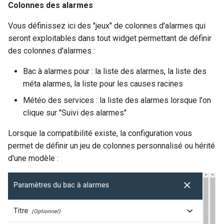
Broker) Nagios/Nagios-lik
Installation
Rabbitmq webui
Swagger community
Themes
tickets
Colonnes des alarmes
m
Méthodes d'authentificatio
pour Canopsis
Connexion à Canopsis et à
L'enrichissement
Engine-pbehavior
Donnees externes
a
Vous définissez ici des "jeux" de colonnes d'alarmes qui
avancées (LDAP, CAS,
ses composants
Linkbuilder
Supervision
Swagger pro
Vues
Règles d'inactivité
SAML2, OAUTH2, OPENID)
seront exploitables dans tout widget permettant de définir
Connecteur Nokia NSP
Groupement d'alarmes par
Engine-remediation
Graphiques
r
nokiansp2canopsis
des colonnes d'alarmes :
Prérequis des versions
corrélation
Matrice des flux reseau
Troubleshooting
Widgets
Règles Méta Alarmes (pro)
r
Modification du fichier de
evenement
Engine-webhook
Junit
Bac à alarmes pour : la liste des alarmes, la liste des
configuration toml
Connecteur PRTG
Météo des Services
Mise a jour
Règles de résolution
e
méta alarmes, la liste pour les causes racines
canopsis.toml
Meteo des services
r
Connecteur prometheus
Notifications vers un outil
Météo des services : la liste des alarmes lorsque l'on
Remediation
Règles SNMP (pro)
Reconnexion automatique
tiers
clique sur "Suivi des alarmes"
Stats
l
des services et des moteu
SNMP trap vers Canopsis
Smart feeder
Scenarios
Lorsque la compatibilité existe, la configuration vous
a
Période de confirmation pour
Texte
permet de définir un jeu de colonnes personnalisé ou hérité
Scripts externes
Shinken
les nouvelles alarmes
Webserver
r
d'une modèle :
e
Variables d'environnement
Connecteur Zabbix vers
Personnalisation des
Canopsis
Canopsis (connector-
affichages via des templates
c
zabbix2canopsis)
handlebars
h
Action base de donnees
Utiliser la réponse d'un
e