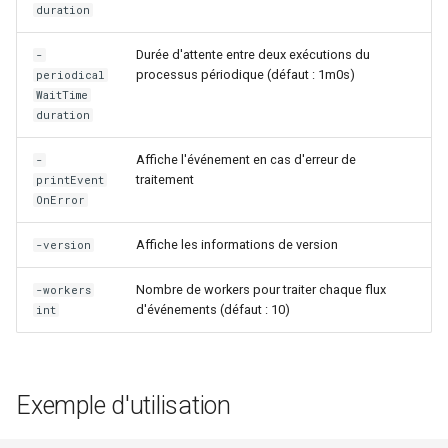
duration
Configuration composants
webhook dans le webhook
r
suivant
Listes de lecture
Durée d'attente entre deux exécutions du
-
Gestion fixtures
c
processus périodique (défaut : 1m0s)
periodical
LLMs
WaitTime
h
duration
e
Mode Maintenance
Affiche l'événement en cas d'erreur de
-
traitement
printEvent
Modèles de commentaires
OnError
Modèles de widget
Affiche les informations de version
-version
Nombre de workers pour traiter chaque flux
Notifications
-workers
d'événements (défaut : 10)
int
Calcul d'état et de sévérité
Stockage de données
Exemple d'utilisation
Planification