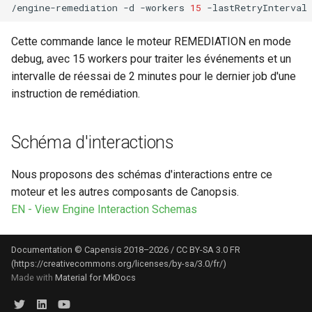
/engine-remediation
-d
-workers
15
-lastRetryInterval
Rôles
Cette commande lance le moteur REMEDIATION en mode
debug, avec 15 workers pour traiter les événements et un
Studio Templates
intervalle de réessai de 2 minutes pour le dernier job d'une
instruction de remédiation.
Utilisateurs
Schéma d'interactions
Nous proposons des schémas d'interactions entre ce
moteur et les autres composants de Canopsis.
EN - View Engine Interaction Schemas
Documentation © Capensis 2018–2026 / CC BY-SA 3.0 FR
(https://creativecommons.org/licenses/by-sa/3.0/fr/)
Made with
Material for MkDocs