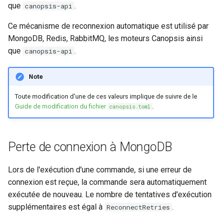
que
.
canopsis-api
webhook dans le webhook
r
suivant
Listes de lecture
Ce mécanisme de reconnexion automatique est utilisé par
c
MongoDB, Redis, RabbitMQ, les moteurs Canopsis ainsi
LLMs
que
.
canopsis-api
h
e
Mode Maintenance
Note
Modèles de commentaires
Toute modification d'une de ces valeurs implique de suivre de le
Guide de modification du fichier
.
canopsis.toml
Modèles de widget
Perte de connexion à MongoDB
Notifications
Calcul d'état et de sévérité
Lors de l'exécution d'une commande, si une erreur de
connexion est reçue, la commande sera automatiquement
Stockage de données
exécutée de nouveau. Le nombre de tentatives d'exécution
supplémentaires est égal à
.
ReconnectRetries
Planification