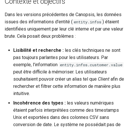
Contexte et objectifs
Broker) Nagios/Nagios-lik
Installation
Rabbitmq webui
Swagger community
Themes
tickets
m
Méthodes d'authentificatio
pour Canopsis
Connexion à Canopsis et à
L'enrichissement
Templates GO et
Engine-pbehavior
Donnees externes
Dans les versions précédentes de Canopsis, les données
a
avancées (LDAP, CAS,
ses composants
suggestions
Linkbuilder
Supervision
Swagger pro
Vues
Règles d'inactivité
issues des informations d'entité (
SAML2, OAUTH2, OPENID)
) étaient
entity.infos
Connecteur Nokia NSP
Groupement d'alarmes par
Engine-remediation
Graphiques
r
identifiées uniquement par leur clé interne et par une valeur
nokiansp2canopsis
Prérequis des versions
corrélation
Noms des colonnes
Matrice des flux reseau
Troubleshooting
Widgets
Règles Méta Alarmes (pro)
r
Modification du fichier de
brute. Cela posait deux problèmes :
evenement
Engine-webhook
Junit
configuration toml
Connecteur PRTG
Météo des Services
Export CSV
Mise a jour
Règles de résolution
e
canopsis.toml
Lisibilité et recherche :
les clés techniques ne sont
Meteo des services
r
Connecteur prometheus
pas toujours parlantes pour les utilisateurs. Par
Notifications vers un outil
Définition et gestion des
Remediation
Règles SNMP (pro)
Reconnexion automatique
tiers
types
exemple, l'information
entity.infos.customer.value
Stats
l
des services et des moteu
SNMP trap vers Canopsis
peut être difficile à mémoriser. Les utilisateurs
Smart feeder
Scenarios
a
Période de confirmation pour
Résumé des bonnes
souhaitaient pouvoir créer un alias tel que
Client
afin de
Texte
Scripts externes
Shinken
les nouvelles alarmes
pratiques
Webserver
rechercher et filtrer cette information de manière plus
r
intuitive.
e
Variables d'environnement
Connecteur Zabbix vers
Personnalisation des
Incohérence des types :
les valeurs numériques
Canopsis
Canopsis (connector-
affichages via des templates
c
étaient parfois interprétées comme des timestamps
zabbix2canopsis)
handlebars
Unix et exportées dans des colonnes CSV sans
h
Action base de donnees
conversion de date. Le système ne possédait pas de
Utiliser la réponse d'un
e