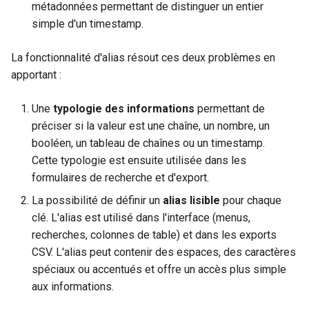
métadonnées permettant de distinguer un entier
Configuration composants
webhook dans le webhook
simple d'un timestamp.
r
suivant
Gestion fixtures
c
La fonctionnalité d'alias résout ces deux problèmes en
h
apportant :
e
Une
typologie des informations
permettant de
préciser si la valeur est une chaîne, un nombre, un
booléen, un tableau de chaînes ou un timestamp.
Cette typologie est ensuite utilisée dans les
formulaires de recherche et d'export.
La possibilité de définir un
alias lisible
pour chaque
clé. L'alias est utilisé dans l'interface (menus,
recherches, colonnes de table) et dans les exports
CSV. L'alias peut contenir des espaces, des caractères
spéciaux ou accentués et offre un accès plus simple
aux informations.