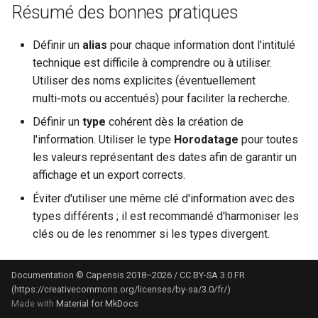
Résumé des bonnes pratiques
Définir un
alias
pour chaque information dont l'intitulé
technique est difficile à comprendre ou à utiliser.
Utiliser des noms explicites (éventuellement
multi‑mots ou accentués) pour faciliter la recherche.
Définir un
type
cohérent dès la création de
l'information. Utiliser le type
Horodatage
pour toutes
les valeurs représentant des dates afin de garantir un
affichage et un export corrects.
Éviter d'utiliser une même clé d'information avec des
types différents ; il est recommandé d'harmoniser les
clés ou de les renommer si les types divergent.
Documentation © Capensis 2018–2026 / CC BY-SA 3.0 FR
(https://creativecommons.org/licenses/by-sa/3.0/fr/)
Made with
Material for MkDocs