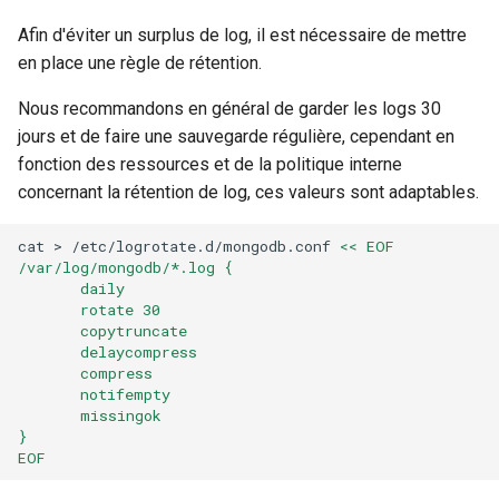
Afin d'éviter un surplus de log, il est nécessaire de mettre
Rôles
en place une règle de rétention.
Studio Templates
Nous recommandons en général de garder les logs 30
jours et de faire une sauvegarde régulière, cependant en
Utilisateurs
fonction des ressources et de la politique interne
concernant la rétention de log, ces valeurs sont adaptables.
cat
>
/etc/logrotate.d/mongodb.conf
<< EOF
/var/log/mongodb/*.log {
       daily
       rotate 30
       copytruncate
       delaycompress
       compress
       notifempty
       missingok
}
EOF