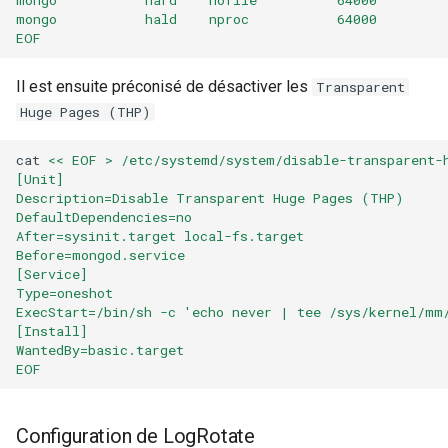
mongo           hald    nproc           64000
webhook dans le webhook
r
EOF
suivant
Listes de lecture
c
Il est ensuite préconisé de désactiver les
Transparent
LLMs
h
Huge Pages (THP)
e
Mode Maintenance
cat
<< EOF > /etc/systemd/system/disable-transparent-
[Unit]
Modèles de commentaires
Description=Disable Transparent Huge Pages (THP)
DefaultDependencies=no
After=sysinit.target local-fs.target
Modèles de widget
Before=mongod.service
[Service]
Notifications
Type=oneshot
ExecStart=/bin/sh -c 'echo never | tee /sys/kernel/mm
[Install]
Calcul d'état et de sévérité
WantedBy=basic.target
EOF
Stockage de données
Configuration de LogRotate
Planification