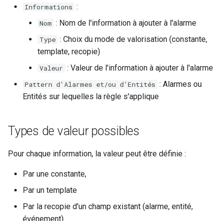
:
Informations
Configuration composants
webhook dans le webhook
r
suivant
: Nom de l'information à ajouter à l'alarme
Listes de lecture
Nom
Gestion fixtures
c
: Choix du mode de valorisation (constante,
Type
LLMs
template, recopie)
h
: Valeur de l'information à ajouter à l'alarme
Valeur
e
Mode Maintenance
: Alarmes ou
Pattern d'Alarmes et/ou d'Entités
Modèles de commentaires
Entités sur lequelles la règle s'applique
Modèles de widget
Types de valeur possibles
Notifications
Pour chaque information, la valeur peut être définie :
Calcul d'état et de sévérité
Par une constante,
Par un template
Stockage de données
Par la recopie d'un champ existant (alarme, entité,
Planification
événement)