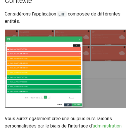
Contexte
Configuration composants
r
Listes de lecture
Considérons l'application
composée de différentes
ERP
Gestion fixtures
c
entités.
LLMs
h
e
Mode Maintenance
Modèles de commentaires
Modèles de widget
Notifications
Calcul d'état et de sévérité
Stockage de données
Vous aurez également créé une ou plusieurs raisons
personnalisées par le biais de l'interface d'
administration
Planification