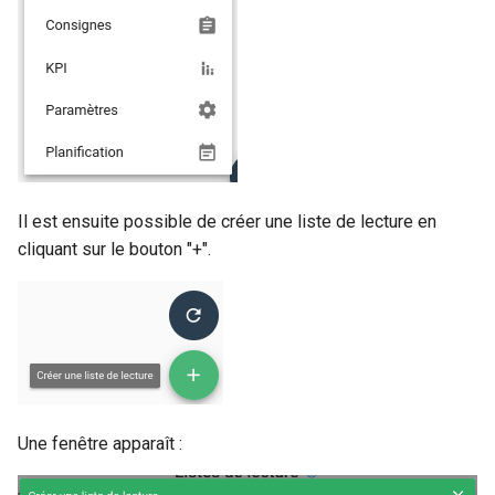
Configuration composants
webhook dans le webhook
r
suivant
Gestion fixtures
c
h
e
Il est ensuite possible de créer une liste de lecture en
cliquant sur le bouton "+".
Une fenêtre apparaît :