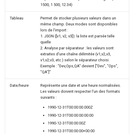
1500, 1 500, 12.34)
Tableau
Permet de stocker plusieurs valeurs dans un
même champ. Deux modes sont disponibles
lors de l'import :
1. JSON ([v1, v2, v3]): la liste est parsée telle
quelle
2. Analyse par séparateur : les valeurs sont
extraites d'une chaîne délimitée (v1,v2,v3,
v1;v2;v3, etc.) selon le séparateur choisi.
Exemple : "Dev,Ops,QA" devient ["Dev", "Ops",
"QA"]"
Date/heure
Représente une date et une heure normalisées.
Les valeurs doivent respecter l'un des formats
suivants :
1990-12-31T00:00:00.000Z
1990-12-31T00:00:00:00:00
1990-12-31T00:00:00Z
1990-12-31T00:00:00+00:00