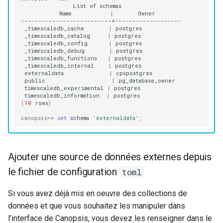
List
of
Name
|
Owner
_timescaledb_cache
|
_timescaledb_catalog
|
_timescaledb_config
|
_timescaledb_debug
|
_timescaledb_functions
|
_timescaledb_internal
|
externaldata
|
public
|
timescaledb_experimental
|
timescaledb_information
|
(
10
rows
)
canopsis
=
>
set
schema
'externaldata'
;
Ajouter une source de données externes depuis
le fichier de configuration
toml
Si vous avez déjà mis en oeuvre des collections de
données et que vous souhaitez les manipuler dans
l'interface de Canopsis, vous devez les renseigner dans le