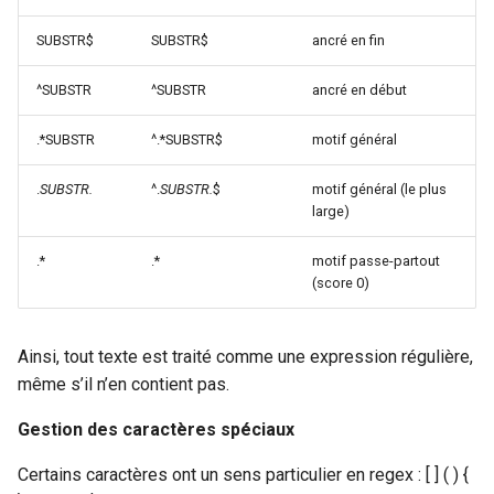
SUBSTR$
SUBSTR$
ancré en fin
^SUBSTR
^SUBSTR
ancré en début
.*SUBSTR
^.*SUBSTR$
motif général
.
SUBSTR.
^.
SUBSTR.
$
motif général (le plus
large)
.*
.*
motif passe-partout
(score 0)
Ainsi, tout texte est traité comme une expression régulière,
même s’il n’en contient pas.
Gestion des caractères spéciaux
Certains caractères ont un sens particulier en regex : [ ] ( ) {