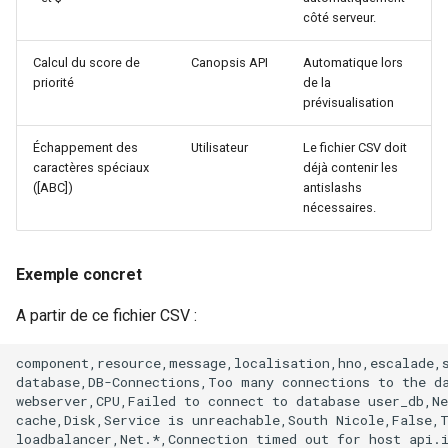
côté serveur.
Calcul du score de
Canopsis API
Automatique lors
priorité
de la
prévisualisation
Échappement des
Utilisateur
Le fichier CSV doit
caractères spéciaux
déjà contenir les
([ABC])
antislashs
nécessaires.
Exemple concret
A partir de ce fichier CSV :
component,resource,message,localisation,hno,escalade,s
database,DB-Connections,Too many connections to the da
webserver,CPU,Failed to connect to database user_db,Ne
cache,Disk,Service is unreachable,South Nicole,False,T