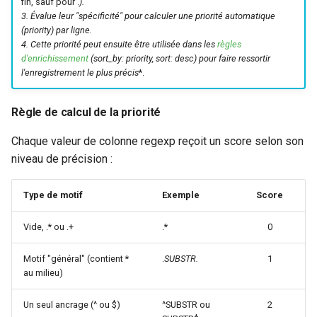
fin, sauf pour .
).
3.
Évalue leur "spécificité"
pour calculer une
priorité automatique
(priority) par ligne.
4. Cette priorité peut ensuite être utilisée dans les
règles
d'enrichissement
(sort_by: priority, sort: desc) pour faire ressortir
l'enregistrement le plus précis
*.
Règle de calcul de la priorité
Chaque valeur de colonne regexp reçoit un score selon son
niveau de précision :
Type de motif
Exemple
Score
Vide, .* ou .+
.*
0
Motif "général" (contient *
.
SUBSTR.
1
au milieu)
Un seul ancrage (^ ou $)
^SUBSTR ou
2