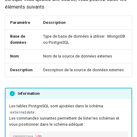
Configuration composants
Widget "Données externes"
webhook dans le webhook
éléments suivants :
r
suivant
Gestion fixtures
c
Paramètre
Description
h
Base de
Type de base de données à utiliser : MongoDB
données
ou PostgreSQL
e
Nom
Nom de la source de données externes
Description
Description de la source de données externes
Information
Les tables PostgreSQL sont ajoutées dans le schéma
.
externaldata
Les commandes suivantes permettent de lister les schémas et
vous positionner dans le schéma adéquat :
canopsis
=
>
\d