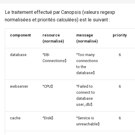
Le traitement effectué par Canopsis (valeurs regexp
normalisées et priorités calculées) est le suivant :
component
resource
message
priority
(normalisé)
(normalisé)
database
^DB-
^Too many
6
Connections$
connections
to the
database$
webserver
^CPU$
^Failed to
6
connect to
database
user_db$
cache
^Disk$
^Service is
6
unreachable$