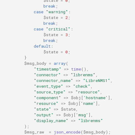
$state
=
0
;
break
;
case
"warning"
:
$state
=
2
;
break
;
case
"critical"
:
$state
=
3
;
break
;
default
:
$state
=
0
;
}
$msg_body
=
array
(
"timestamp"
=>
time
(),
"connector"
=>
"librenms"
,
"connector_name"
=>
"LibreNMS1"
,
"event_type"
=>
"check"
,
"source_type"
=>
"resource"
,
"component"
=>
$obj
[
'hostname'
],
"resource"
=>
$obj
[
'name'
],
"state"
=>
$state
,
"output"
=>
$obj
[
'msg'
],
"display_name"
=>
"librenms"
);
$msg_raw
=
json_encode
(
$msg_body
);