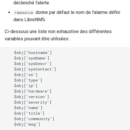
déclenché l’alerte.
donne par défaut le nom de l'alarme défini
resource
dans LibreNMS.
Ci-dessous une liste non exhaustive des différentes
variables pouvant être utilisées :
    $obj['hostname']

    $obj['sysName']

    $obj['sysDescr']

    $obj['sysContact']

    $obj['os']

    $obj['type']

    $obj['ip']

    $obj['hardware']

    $obj['version']

    $obj['severity']

    $obj['name']

    $obj['title']

    $obj['community']
