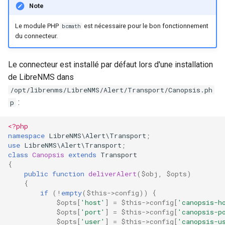
Note
Configuration composants
webhook dans le webhook
r
suivant
Listes de lecture
Le module PHP
est nécessaire pour le bon fonctionnement
bcmath
Gestion fixtures
c
du connecteur.
LLMs
h
Le connecteur est installé par défaut lors d'une installation
e
Mode Maintenance
de LibreNMS dans
/opt/librenms/LibreNMS/Alert/Transport/Canopsis.ph
Modèles de commentaires
:
p
Modèles de widget
<?php
namespace
LibreNMS\Alert\Transport
;
use
LibreNMS\Alert\Transport
;
Notifications
class
Canopsis
extends
Transport
{
Calcul d'état et de sévérité
public
function
deliverAlert
(
$obj
,
$opts
)
{
if
(
!
empty
(
$this
->
config
))
{
Stockage de données
$opts
[
'host'
]
=
$this
->
config
[
'canopsis-h
$opts
[
'port'
]
=
$this
->
config
[
'canopsis-p
Planification
$opts
[
'user'
]
=
$this
->
config
[
'canopsis-u