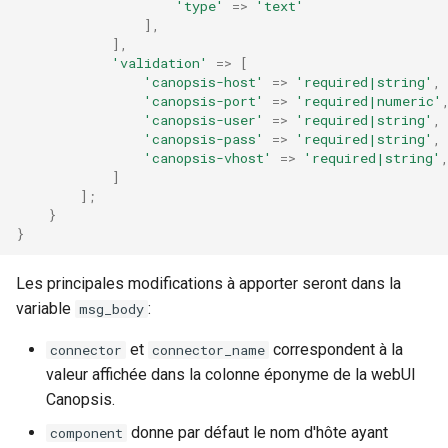
'type'
=>
'text'
],
],
'validation'
=>
[
'canopsis-host'
=>
'required|string'
,
'canopsis-port'
=>
'required|numeric'
'canopsis-user'
=>
'required|string'
,
'canopsis-pass'
=>
'required|string'
,
'canopsis-vhost'
=>
'required|string'
]
];
}
}
Les principales modifications à apporter seront dans la
variable
:
msg_body
et
correspondent à la
connector
connector_name
valeur affichée dans la colonne éponyme de la webUI
Canopsis.
donne par défaut le nom d'hôte ayant
component