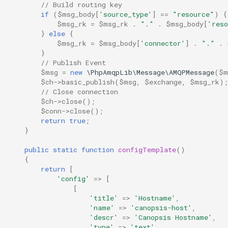
// Build routing key
if
(
$msg_body
[
'source_type'
]
==
"resource"
)
{
$msg_rk
=
$msg_rk
.
"."
.
$msg_body
[
'reso
}
else
{
$msg_rk
=
$msg_body
[
'connector'
]
.
"."
.
}
// Publish Event
$msg
=
new
\PhpAmqpLib\Message\AMQPMessage
(
$m
$ch
->
basic_publish
(
$msg
,
$exchange
,
$msg_rk
);
// Close connection
$ch
->
close
();
$conn
->
close
();
return
true
;
}
public
static
function
configTemplate
()
{
return
[
'config'
=>
[
[
'title'
=>
'Hostname'
,
'name'
=>
'canopsis-host'
,
'descr'
=>
'Canopsis Hostname'
,
'type'
=>
'text'