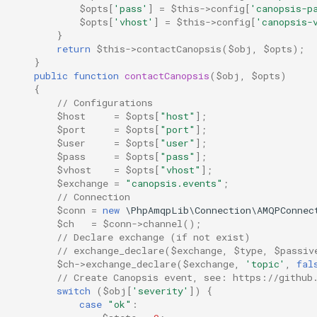
$opts
[
'pass'
]
=
$this
->
config
[
'canopsis-p
$opts
[
'vhost'
]
=
$this
->
config
[
'canopsis-
Rôles
}
return
$this
->
contactCanopsis
(
$obj
,
$opts
);
Studio Templates
}
public
function
contactCanopsis
(
$obj
,
$opts
)
{
Utilisateurs
// Configurations
$host
=
$opts
[
"host"
];
$port
=
$opts
[
"port"
];
$user
=
$opts
[
"user"
];
$pass
=
$opts
[
"pass"
];
$vhost
=
$opts
[
"vhost"
];
$exchange
=
"canopsis.events"
;
// Connection
$conn
=
new
\PhpAmqpLib\Connection\AMQPConnec
$ch
=
$conn
->
channel
();
// Declare exchange (if not exist)
// exchange_declare($exchange, $type, $passiv
$ch
->
exchange_declare
(
$exchange
,
'topic'
,
fal
// Create Canopsis event, see: https://github
switch
(
$obj
[
'severity'
])
{
case
"ok"
: