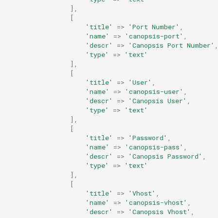
],
[
'title'
=>
'Port Number'
,
'name'
=>
'canopsis-port'
,
'descr'
=>
'Canopsis Port Number'
'type'
=>
'text'
],
[
'title'
=>
'User'
,
'name'
=>
'canopsis-user'
,
'descr'
=>
'Canopsis User'
,
'type'
=>
'text'
],
[
'title'
=>
'Password'
,
'name'
=>
'canopsis-pass'
,
'descr'
=>
'Canopsis Password'
,
'type'
=>
'text'
],
[
'title'
=>
'Vhost'
,
'name'
=>
'canopsis-vhost'
,
'descr'
=>
'Canopsis Vhost'
,