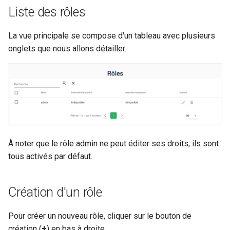
Configuration composants
Liste des rôles
webhook dans le webhook
r
suivant
Gestion fixtures
La vue principale se compose d'un tableau avec plusieurs
c
onglets que nous allons détailler.
h
e
À noter que le rôle admin ne peut éditer ses droits, ils sont
tous activés par défaut.
Création d'un rôle
Pour créer un nouveau rôle, cliquer sur le bouton de
création (
+
) en bas à droite.