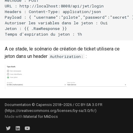
Méthode : POST

URL : http://localhost:8008/api/jwt/login

Headers : Content-Type: application/json

Payload : { "username":"pilote","password":"secret" }
Autoriser les variables dans le jeton : Oui

Jeton : {{ .RawResponse }}

A ce stade, le scénario de création de ticket utilisera ce
jeton dans un header
:
Authorization:
Documentation © Capensis 2018–2026 / CC BY-SA 3.0 FR
(https://creativecommons.org/licenses/by-sa/3.0/fr/)
Made with
Material for MkDocs