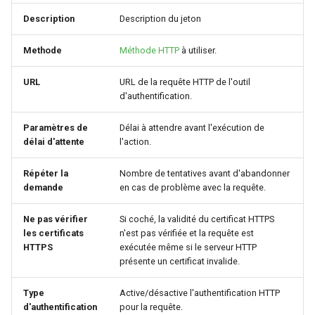
Configuration composants
webhook dans le webhook
Description
Description du jeton
r
suivant
Gestion fixtures
c
Methode
Méthode HTTP
à utiliser.
h
URL
URL de la requête HTTP de l'outil
d'authentification.
e
Paramètres de
Délai à attendre avant l'exécution de
délai d'attente
l'action.
Répéter la
Nombre de tentatives avant d'abandonner
demande
en cas de problème avec la requête.
Ne pas vérifier
Si coché, la validité du certificat HTTPS
les certificats
n'est pas vérifiée et la requête est
HTTPS
exécutée même si le serveur HTTP
présente un certificat invalide.
Type
Active/désactive l'authentification HTTP
d'authentification
pour la requête.