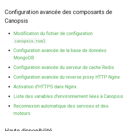
webhook dans le webhook
r
Configuration avancée des composants de
suivant
Listes de lecture
Canopsis
c
LLMs
h
Modification du fichier de configuration
canopsis.toml
e
Mode Maintenance
Configuration avancée de la base de données
Modèles de commentaires
MongoDB
Configuration avancée du serveur de cache Redis
Modèles de widget
Configuration avancée du reverse proxy HTTP Nginx
Notifications
Activation d'HTTPS danx Nginx
Liste des variables d'environnement liées à Canopsis
Calcul d'état et de sévérité
Reconnexion automatique des services et des
moteurs
Stockage de données
Planification
Haute disponibilité