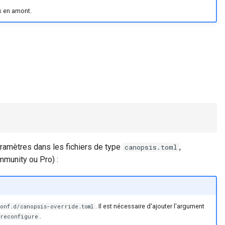
rs en amont.
aramètres dans les fichiers de type
,
canopsis.toml
mmunity ou Pro) :
. Il est nécessaire d'ajouter l'argument
onf.d/canopsis-override.toml
.
-reconfigure