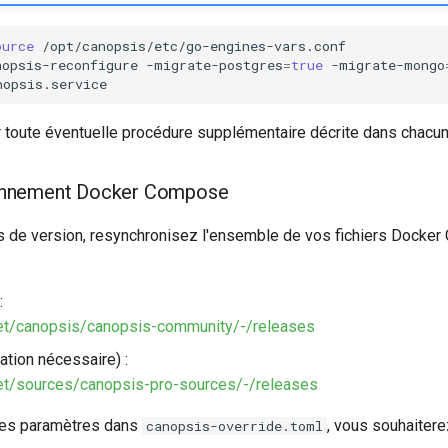
ource
/opt/canopsis/etc/go-engines-vars.conf

nopsis-reconfigure
-migrate-postgres
=
true
-migrate-mongo
r toute éventuelle procédure supplémentaire décrite dans chac
ronnement Docker Compose
es de version, resynchronisez l'ensemble de vos fichiers Docker
:
.net/canopsis/canopsis-community/-/releases
ation nécessaire) :
.net/sources/canopsis-pro-sources/-/releases
des paramètres dans
, vous souhaitere
canopsis-override.toml