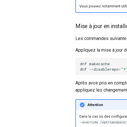
données
Vous pouvez notamment utilis
Configuration avancée du
Nettoyage et rétention des
serveur de cache Redis
bases de données
intégré à Canopsis
Sauvegarde et restauration
Mise à jour en instal
des bases de données
Les commandes suivantes d
Appliquez la mise à jour 
dnf
makecache

dnf
--disablerepo
=
"*
Après avoir pris en compt
appliquez les changements
Attention
Dans le cas où des configurat
-override /opt/canopsis/