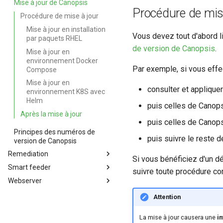
Mise à jour de Canopsis
Méthodes d'authentification
Canopsis
Moteur AXE
Procédure de mis
Installation de Canopsis avec
avancées (LDAP, CAS, SAML2,
Procédure de mise à jour
Helm
Moteur CHE
OAUTH2, OPENID)
Mise à jour en installation
Installation de paquets
Service Connector-JUnit
Modification du fichier de
Vous devez tout d'abord l
par paquets RHEL
Canopsis sur Red Hat
configuration toml
Moteur Corrélation
de version de Canopsis
.
Mise à jour en
Enterprise Linux 8 et 9
canopsis.toml
Moteur DYNAMIC INFOS
environnement Docker
Connexion à Canopsis et à ses
Reconnexion automatique des
Par exemple, si vous effe
Compose
Service Recorder
composants
services et des moteurs
Mise à jour en
Moteur FIFO
Prérequis des versions
Scripts externes
consulter et applique
environnement K8S avec
Service Import Context Graph
Helm
Variables d'environnement
puis celles de Canops
Canopsis
Liste moteurs et services
Après la mise à jour
puis celles de Canops
Action base de donnees
Moteur PBEHAVIOR
Principes des numéros de
Configuration composants
Actions avancées sur les
puis suivre le reste 
Moteur REMEDIATION
version de Canopsis
bases de données
Gestion fixtures
Configuration avancée de la
Moteur SNMP
Remediation
Si vous bénéficiez d'un d
Cas d'usage d'actions
base de données MongoDB
Gestion des fixtures
Moteur WEBHOOK
Smart feeder
La remédiation et les jobs dans
avancées à réaliser sur les
intégrée à Canopsis
suivre toute procédure c
(données d’initialisation)
Canopsis
bases de données
Webserver
Smart feeder (Pro)
Activation de HTTPS dans
Export
notamment dans le cadre
Canopsis
Service webserver de Canopsis
d'opérations de debug ou
Attention
Import
Configuration avancée du
d'incident
Sessions
reverse proxy HTTP Nginx de
Connexion à la base de
La mise à jour causera une
in
Canopsis