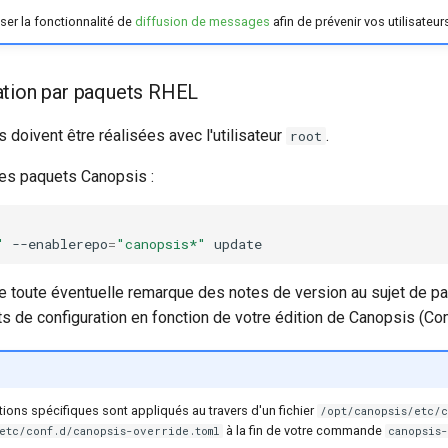
er la fonctionnalité de
diffusion de messages
afin de prévenir vos utilisateu
lation par paquets RHEL
oivent être réalisées avec l'utilisateur
.
root
des paquets Canopsis :
"
--enablerepo
=
"canopsis*"
e toute éventuelle remarque des notes de version au sujet de p
 de configuration en fonction de votre édition de Canopsis (Co
ions spécifiques sont appliqués au travers d'un fichier
/opt/canopsis/etc/c
à la fin de votre commande
etc/conf.d/canopsis-override.toml
canopsis