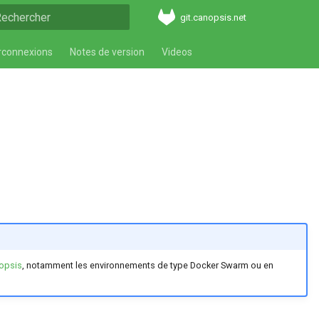
git.canopsis.net
aper pour démarrer la recherche
rconnexions
Notes de version
Videos
nopsis
, notamment les environnements de type Docker Swarm ou en