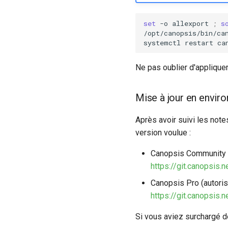
set
-o
allexport
;
s
/opt/canopsis/bin/ca
systemctl
restart
Ne pas oublier d'applique
Mise à jour en envi
Après avoir suivi les not
version voulue :
Canopsis Community 
https://git.canopsis
Canopsis Pro (autoris
https://git.canopsis
Si vous aviez surchargé 