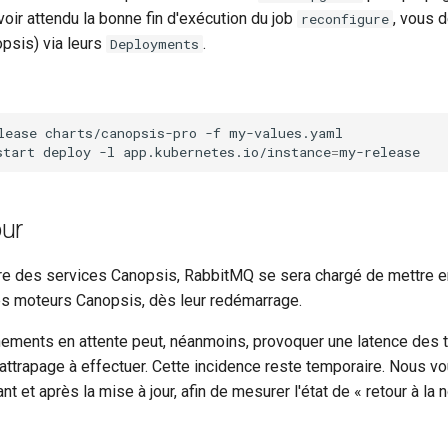
oir attendu la bonne fin d'exécution du job
, vous 
reconfigure
psis) via leurs
.
Deployments
lease
charts/canopsis-pro
-f
start
deploy
-l
app.kubernetes.io/instance
=
our
re des services Canopsis, RabbitMQ se sera chargé de mettre e
es moteurs Canopsis, dès leur redémarrage.
nements en attente peut, néanmoins, provoquer une latence des 
rattrapage à effectuer. Cette incidence reste temporaire. Nous v
ant et après la mise à jour, afin de mesurer l'état de « retour à l