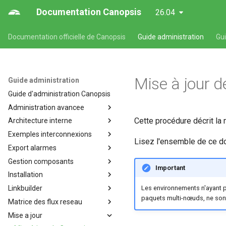
Documentation Canopsis
26.04
Documentation officielle de Canopsis
Guide administration
Gu
Mise à jour 
Guide administration
Guide d'administration Canopsis
Administration avancee
Cette procédure décrit la
Architecture interne
Administration avancée des
composants de Canopsis
Exemples interconnexions
Architecture interne de
Lisez l'ensemble de ce do
Architecture et
Canopsis
Export alarmes
Exemples d'interconnexions à
recommandations de haute
Triggers (Go)
Canopsis
Gestion composants
Export d'alarmes au format
disponibilité
Important
Moteurs
CSV (Pro)
Installation
Composants de Canopsis
Sécurisation d'une installation
Fonctionnement des
de Canopsis et de ses
Linkbuilder
Arrêt et relance des
Installation de Canopsis
Les environnements n'ayant pa
moteurs et services Canopsis
composants
composants de Canopsis
paquets multi-nœuds, ne sont
Matrice des flux reseau
Dimensionnement Canopsis
Linkbuilder
Moteur ACTION
Journalisation des actions
Gestion des fichiers journaux
Mise a jour
Installation de Canopsis avec
Matrice des flux réseau
utilisateurs
Service API
Liste des composants de
Docker Compose