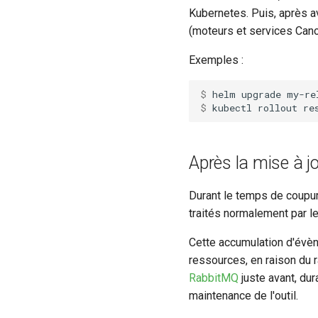
Kubernetes. Puis, après av
(moteurs et services Cano
Exemples :
$ 
helm
upgrade
my-re
$ 
kubectl
rollout
re
Après la mise à j
Durant le temps de coupu
traités normalement par l
Cette accumulation d'évè
ressources, en raison du 
RabbitMQ
juste avant, dur
maintenance de l'outil.