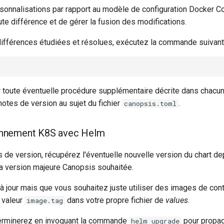
rsonnalisations par rapport au modèle de configuration Docker 
ute différence et de gérer la fusion des modifications.
différences étudiées et résolues, exécutez la commande suivant
r toute éventuelle procédure supplémentaire décrite dans chac
otes de version au sujet du fichier
.
canopsis.toml
ronnement K8S avec Helm
s de version, récupérez l'éventuelle nouvelle version du chart de
a version majeure Canopsis souhaitée.
s à jour mais que vous souhaitez juste utiliser des images de co
 valeur
dans votre propre fichier de
values
.
image.tag
terminerez en invoquant la commande
pour propage
helm upgrade