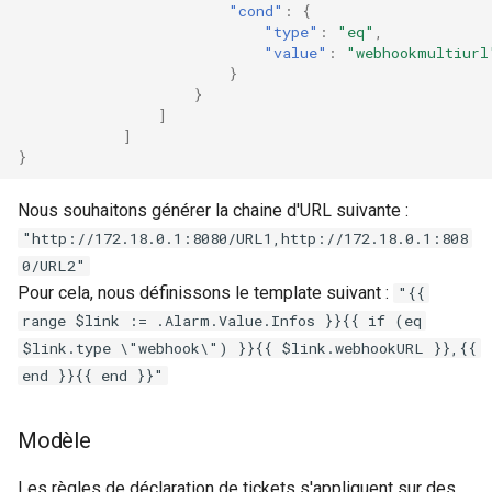
"cond"
:
{
"type"
:
"eq"
,
"value"
:
"webhookmultiurl
}
}
]
]
}
Nous souhaitons générer la chaine d'URL suivante :
"http://172.18.0.1:8080/URL1,http://172.18.0.1:808
0/URL2"
Pour cela, nous définissons le template suivant :
"{{
range $link := .Alarm.Value.Infos }}{{ if (eq
$link.type \"webhook\") }}{{ $link.webhookURL }},{{
end }}{{ end }}"
Modèle
Les règles de déclaration de tickets s'appliquent sur des