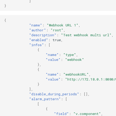
]
}
{
"name"
:
"Webhook URL 1"
,
"author"
:
"root"
,
"description"
:
"Test webhook multi url"
,
"enabled"
:
true
,
"infos"
:
[
{
"name"
:
"type"
,
"value"
:
"webhook"
},
{
"name"
:
"webhookURL"
,
"value"
:
"http://172.18.0.1:8080/
}
],
"disable_during_periods"
:
[],
"alarm_pattern"
:
[
[
{
"field"
:
"v.component"
,