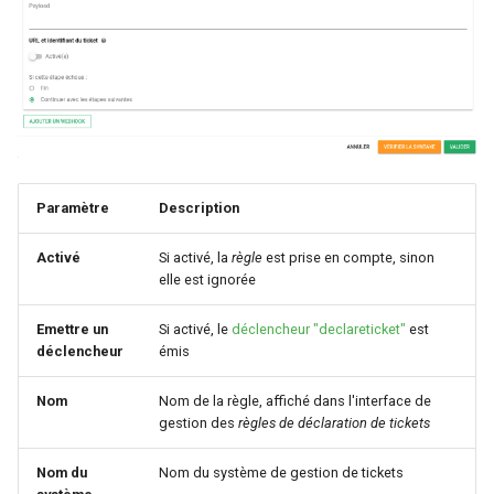
Configuration composants
webhook dans le webhook
r
suivant
Listes de lecture
Gestion fixtures
c
LLMs
h
e
Mode Maintenance
Paramètre
Description
Modèles de commentaires
Activé
Si activé, la
règle
est prise en compte, sinon
Modèles de widget
elle est ignorée
Notifications
Emettre un
Si activé, le
déclencheur "declareticket"
est
déclencheur
émis
Calcul d'état et de sévérité
Nom
Nom de la règle, affiché dans l'interface de
gestion des
règles de déclaration de tickets
Stockage de données
Nom du
Nom du système de gestion de tickets
Planification