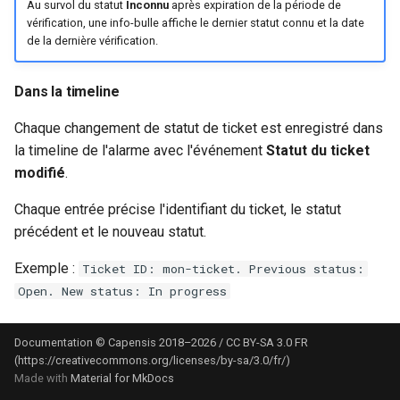
Au survol du statut
Inconnu
après expiration de la période de
vérification, une info-bulle affiche le dernier statut connu et la date
de la dernière vérification.
Dans la timeline
Chaque changement de statut de ticket est enregistré dans
la timeline de l'alarme avec l'événement
Statut du ticket
modifié
.
Chaque entrée précise l'identifiant du ticket, le statut
précédent et le nouveau statut.
Exemple :
Ticket ID: mon-ticket. Previous status:
Open. New status: In progress
Documentation © Capensis 2018–2026 / CC BY-SA 3.0 FR
(https://creativecommons.org/licenses/by-sa/3.0/fr/)
Made with
Material for MkDocs