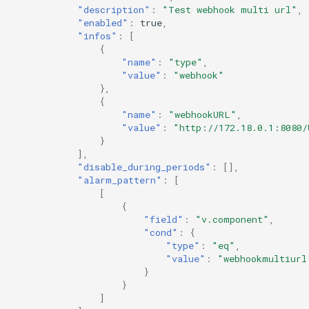
"description"
:
"Test webhook multi url"
,
"enabled"
:
true
,
"infos"
:
[
{
"name"
:
"type"
,
"value"
:
"webhook"
},
{
"name"
:
"webhookURL"
,
"value"
:
"http://172.18.0.1:8080/
}
],
"disable_during_periods"
:
[],
"alarm_pattern"
:
[
[
{
"field"
:
"v.component"
,
"cond"
:
{
"type"
:
"eq"
,
"value"
:
"webhookmultiurl
}
}
]