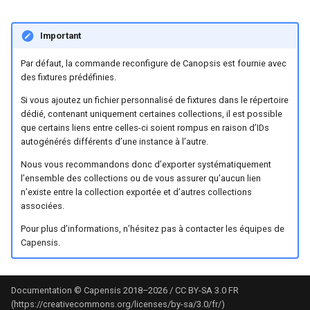
Nettoyage et rétention des
intégré à Canopsis
Broker) Nagios/Nagios-lik
Rabbitmq webui
Swagger community
Menu administration
Moteur Corrélation
Themes
d'événements
tickets
m
bases de données
pour Canopsis
Connexion à Canopsis et à
L'enrichissement
Engine-pbehavior
a
ses composants
Important
Supervision
Swagger pro
Menu exploitation
Moteur DYNAMIC INFOS
Vues
Gestion des tags
Règles d'inactivité
Sauvegarde et restauration
Connecteur Nokia NSP
Groupement d'alarmes par
Engine-remediation
r
Par défaut, la commande reconfigure de Canopsis est fournie avec
des bases de données
nokiansp2canopsis
Prérequis des versions
corrélation
Troubleshooting
Menu notifications
Service Recorder
Widgets
Icônes
Règles Méta Alarmes (pro)
des fixtures prédéfinies.
r
evenement
Engine-webhook
Si vous ajoutez un fichier personnalisé de fixtures dans le répertoire
Connecteur PRTG
Météo des Services
Premier acces
Moteur FIFO
Import / export
Règles de résolution
e
dédié, contenant uniquement certaines collections, il est possible
que certains liens entre celles-ci soient rompus en raison d’IDs
r
Connecteur prometheus
Notifications vers un outil
Remediation
Service Import Context Gr
Alias d’informations d’enti
Règles SNMP (pro)
autogénérés différents d’une instance à l’autre.
tiers
l
Nous vous recommandons donc d’exporter systématiquement
SNMP trap vers Canopsis
Services
Liste moteurs et services
Interface utilisateur
Scenarios
l’ensemble des collections ou de vous assurer qu’aucun lien
a
Période de confirmation po
n’existe entre la collection exportée et d’autres collections
Shinken
les nouvelles alarmes
associées.
Templates go
Moteur PBEHAVIOR
Jetons d'authentification
r
externe
Pour plus d’informations, n’hésitez pas à contacter les équipes de
e
Connecteur Zabbix vers
Personnalisation des
Vocabulaire
Moteur REMEDIATION
Capensis.
Canopsis (connector-
affichages via des templat
Jobs
c
zabbix2canopsis)
handlebars
Moteur SNMP
h
Indicateurs statistiques et
Documentation © Capensis 2018–2026 / CC BY-SA 3.0 FR
(https://creativecommons.org/licenses/by-sa/3.0/fr/)
Utiliser la réponse d'un
KPI
Moteur WEBHOOK
e