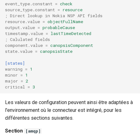
event_type.constant
=
check
source_type.constant
=
resource
; Direct lookup in Nokia NSP API fields
resource.value
=
objectFullName
output.value
=
probableCause
timestamp.value
=
lastTimeDetected
; Calulated fields
component.value
=
canopsisComponent
state.value
=
canopsisState
[states]
warning
=
1
minor
=
1
major
=
2
critical
=
3
Les valeurs de configuration peuvent ainsi être adaptées à
l'environnement où le connecteur est intégré, pour les
différentes sections suivantes.
Section
[amqp]