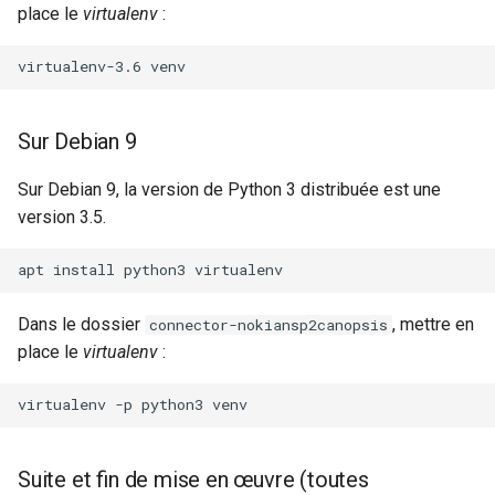
place le
virtualenv
:
Configuration composants
webhook dans le webhook
r
suivant
Listes de lecture
virtualenv-3.6
Gestion fixtures
c
LLMs
h
Sur Debian 9
e
Mode Maintenance
Sur Debian 9, la version de Python 3 distribuée est une
Modèles de commentaires
version 3.5.
Modèles de widget
apt
install
python3
Notifications
Dans le dossier
, mettre en
connector-nokiansp2canopsis
place le
virtualenv
:
Calcul d'état et de sévérité
virtualenv
-p
python3
Stockage de données
Suite et fin de mise en œuvre (toutes
Planification