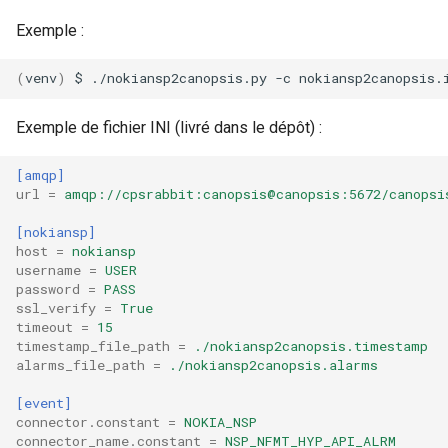
Exemple :
(
venv
)
$
./nokiansp2canopsis.py
-c
Exemple de fichier INI (livré dans le dépôt) :
[amqp]
url
=
amqp://cpsrabbit:canopsis@canopsis:5672/canopsi
[nokiansp]
host
=
nokiansp
username
=
USER
password
=
PASS
ssl_verify
=
True
timeout
=
15
timestamp_file_path
=
./nokiansp2canopsis.timestamp
alarms_file_path
=
./nokiansp2canopsis.alarms
[event]
connector.constant
=
NOKIA_NSP
connector_name.constant
=
NSP_NFMT_HYP_API_ALRM