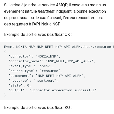
S'il arrive à joindre le service AMQP, il envoie au moins un
évènement intitulé
heartbeat
indiquant la bonne exécution
du processus ou, le cas échéant, l'erreur rencontrée lors
des requêtes à l'API Nokia NSP.
Exemple de sortie avec
heartbeat
OK :
Event NOKIA_NSP.NSP_NFMT_HYP_API_ALRM.check.resource.N
{

  "connector": "NOKIA_NSP",

  "connector_name": "NSP_NFMT_HYP_API_ALRM",

  "event_type": "check",

  "source_type": "resource",

  "component": "NSP_NFMT_HYP_API_ALRM",

  "resource": "heartbeat",

  "state": 0,

  "output": "Connector excecution successful"

Exemple de sortie avec
heartbeat
KO :