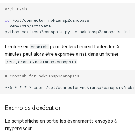
#!/bin/sh
cd
/opt/connector-nokiansp2canopsis

.
venv/bin/activate

python
nokiansp2canopsis.py
-c
L'entrée en
pour déclenchement toutes les 5
crontab
minutes peut alors être exprimée ainsi, dans un fichier
:
/etc/cron.d/nokiansp2canopsis
# crontab for nokiansp2canopsis
*/5
*
*
*
*
user
Exemples d'exécution
Le script affiche en sortie les évènements envoyés à
l'hyperviseur.