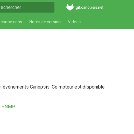
git.canopsis.net
aper pour démarrer la recherche
rconnexions
Notes de version
Videos
n événements Canopsis. Ce moteur est disponible
es SNMP
.