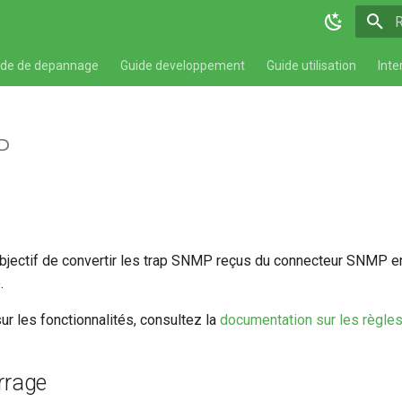
T
ide de depannage
Guide developpement
Guide utilisation
Inte
P
jectif de convertir les trap SNMP reçus du connecteur SNMP e
.
ur les fonctionnalités, consultez la
documentation sur les règl
rrage