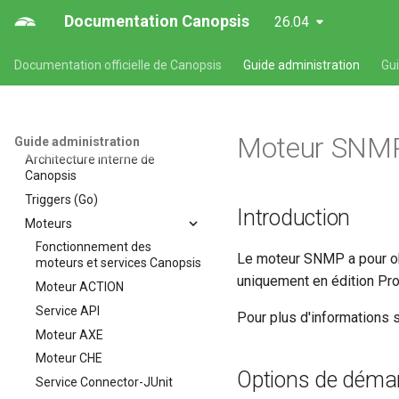
Documentation Canopsis
26.04
Documentation officielle de Canopsis
Guide administration
Gu
Guide d'administration Canopsis
Administration avancee
Architecture interne
Administration avancée des
Moteur SNM
Guide administration
composants de Canopsis
Architecture interne de
Architecture et
Canopsis
recommandations de haute
Triggers (Go)
disponibilité
Introduction
Moteurs
Sécurisation d'une installation
Fonctionnement des
de Canopsis et de ses
Le moteur SNMP a pour ob
moteurs et services Canopsis
composants
uniquement en édition Pro
Moteur ACTION
Journalisation des actions
utilisateurs
Service API
Pour plus d'informations s
Méthodes d'authentification
Moteur AXE
avancées (LDAP, CAS, SAML2,
Moteur CHE
OAUTH2, OPENID)
Options de déma
Service Connector-JUnit
Modification du fichier de