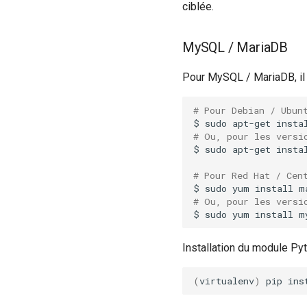
ciblée.
MySQL / MariaDB
Pour MySQL / MariaDB, il f
# Pour Debian / Ubun
$
sudo
apt-get
insta
# Ou, pour les versi
$
sudo
apt-get
insta
# Pour Red Hat / Cen
$
sudo
yum
install
m
# Ou, pour les versi
$
sudo
yum
install
m
Installation du module P
(
virtualenv
)
pip
ins