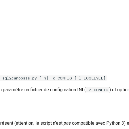
r-sql2canopsis.py [-h] -c CONFIG [-l LOGLEVEL]
n paramètre un fichier de configuration INI (
) et optio
-c CONFIG
résent (attention, le script n'est
pas
compatible avec Python 3) et