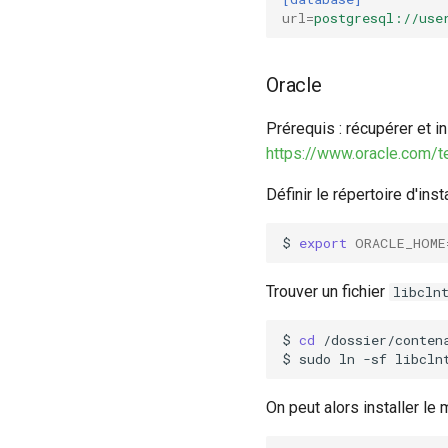
url
=
postgresql://use
Oracle
Prérequis : récupérer et in
https://www.oracle.com/t
Définir le répertoire d'inst
$
export
ORACLE_HOME
Trouver un fichier
libcln
$
cd
/dossier/contena
$
sudo
ln
-sf
libcln
On peut alors installer le 