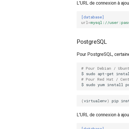
L'URL de connexion à ajout
[database]
url
=
mysql://user:pas
PostgreSQL
Pour PostgreSQL, certaine
# Pour Debian / Ubun
$
sudo
apt-get
insta
# Pour Red Hat / Cen
$
sudo
yum
install
p
(
virtualenv
)
pip
ins
L'URL de connexion à ajout
[database]