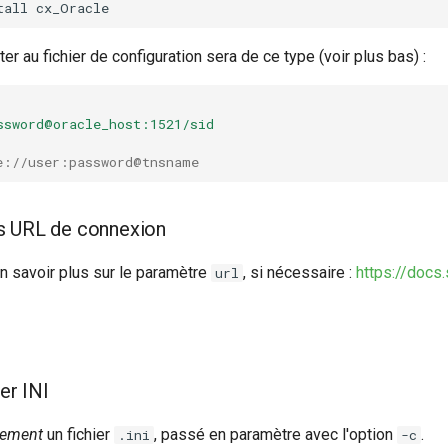
tall
er au fichier de configuration sera de ce type (voir plus bas) :
ssword@oracle_host:1521/sid
e://user:password@tnsname
les URL de connexion
'en savoir plus sur le paramètre
, si nécessaire :
https://docs
url
er INI
rement
un fichier
, passé en paramètre avec l'option
.
.ini
-c