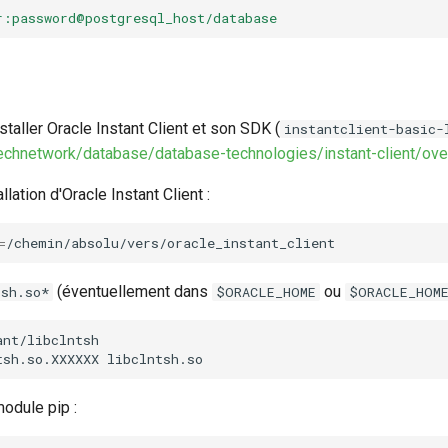
r:password@postgresql_host/database
staller Oracle Instant Client et son SDK (
instantclient-basic-
echnetwork/database/database-technologies/instant-client/ove
allation d'Oracle Instant Client :
=
(éventuellement dans
ou
tsh.so*
$ORACLE_HOME
$ORACLE_HOME
nt/libclntsh

tsh.so.XXXXXX
module pip :