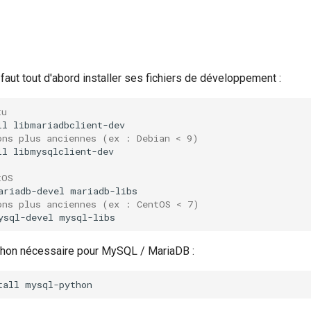
aut tout d'abord installer ses fichiers de développement :
tu
ll
ons plus anciennes (ex : Debian < 9)
ll
libmysqlclient-dev

tOS
ariadb-devel
ons plus anciennes (ex : CentOS < 7)
ysql-devel
ython nécessaire pour MySQL / MariaDB :
tall