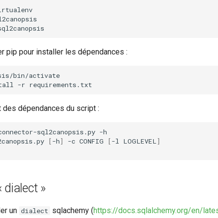
irtualenv

2canopsis

r pip pour installer les dépendances :
tall
-r
t des dépendances du script :
connector-sql2canopsis.py
-h

2canopsis.py
[
-h
]
-c
CONFIG
[
-l
LOGLEVEL
]
 dialect »
ler un
sqlachemy (
https://docs.sqlalchemy.org/en/late
dialect