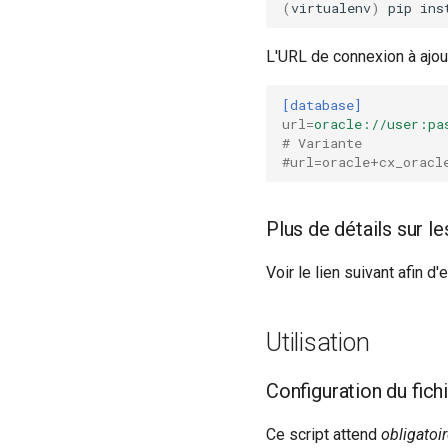
(
virtualenv
)
pip
ins
L'URL de connexion à ajout
[database]
url
=
oracle://user:pa
# Variante
#url=oracle+cx_oracl
Plus de détails sur 
Voir le lien suivant afin d
Utilisation
Configuration du fichi
Ce script attend
obligatoi