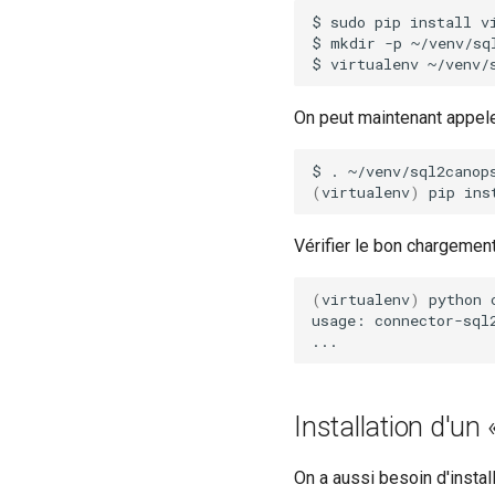
$
sudo
pip
install
v
$
mkdir
-p
~/venv/sql
$
virtualenv
On peut maintenant appele
$
.
(
virtualenv
)
pip
ins
Vérifier le bon chargemen
(
virtualenv
)
python
usage:
connector-sql
Installation d'un «
On a aussi besoin d'instal