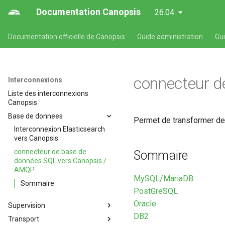
Documentation Canopsis
26.04
Documentation officielle de Canopsis
Guide administration
Gu
connecteur d
Interconnexions
Liste des interconnexions
Canopsis
Base de donnees
Permet de transformer de
Interconnexion Elasticsearch
vers Canopsis
connecteur de base de
Sommaire
données SQL vers Canopsis /
AMQP
MySQL/MariaDB
Sommaire
PostGreSQL
Oracle
Supervision
DB2
Transport
Envoi d'événement avec