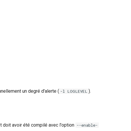
nnellement un degré d'alerte (
).
-l LOGLEVEL
 doit avoir été compilé avec l'option
--enable-