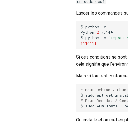
.
unicode=ucs4
Lancer les commandes sui
$
python
-V

Python
2
.7.14+

$
python
-c
'import 
1114111
Si ces conditions ne sont 
cela signifie que l'enviro
Mais si tout est conforme,
# Pour Debian / Ubun
$
sudo
apt-get
insta
# Pour Red Hat / Cen
$
sudo
yum
install
p
On installe et on met en pl