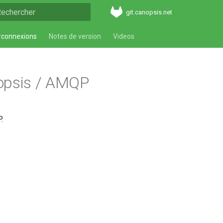
git.canopsis.net
aper pour démarrer la recherche
rconnexions
Notes de version
Videos
opsis / AMQP
.