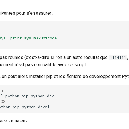
vantes pour s'en assurer :
sys; print sys.maxunicode'
pas réunies (c'est-à-dire si l'on a un autre résultat que
1114111
nnement n'est pas compatible avec ce script.
 on peut alors installer pip et les fichiers de développement Pyth
tu
ll
python-pip
tOS
ython-pip
ace virtualenv :