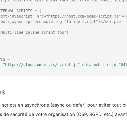
XTERNAL_SCRIPTS = [
text/javascript" src="https://host.com/some-script.js"><
text/javascript">console.log("Inline script")</script>'
"Multi-line inline script too")
PTS
=
[
c="https://cloud.umami.is/script.js" data-website-id="64
es
 scripts en asynchrone (async ou defer) pour éviter tout bl
ues de sécurité de votre organisation (CSP, RGPD, etc.) avant