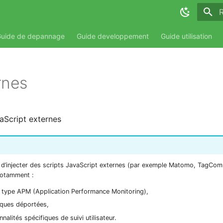
T
uide de depannage
Guide developpement
Guide utilisation
rnes
aScript externes
t d’injecter des scripts JavaScript externes (par exemple Matomo, TagCo
notamment :
e type APM (Application Performance Monitoring),
tiques déportées,
nalités spécifiques de suivi utilisateur.