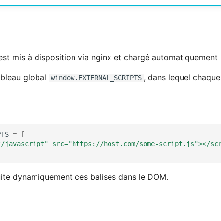
st mis à disposition via nginx et chargé automatiquement p
tableau global
, dans lequel chaque
window.EXTERNAL_SCRIPTS
PTS
=
[
t/javascript" src="https://host.com/some-script.js"></sc
suite dynamiquement ces balises dans le DOM.