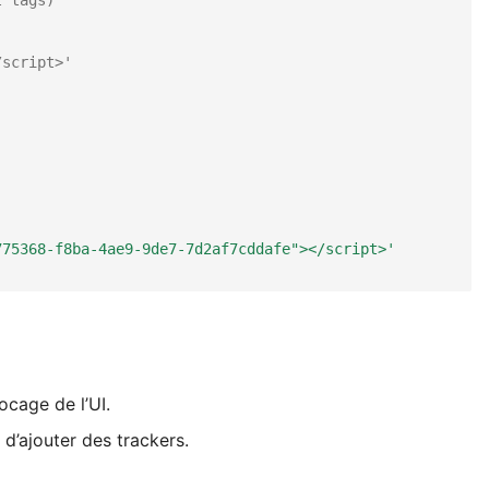
/script>'
775368-f8ba-4ae9-9de7-7d2af7cddafe"></script>'
ocage de l’UI.
 d’ajouter des trackers.