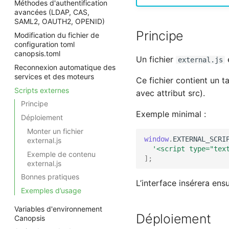
Méthodes d'authentification
avancées (LDAP, CAS,
SAML2, OAUTH2, OPENID)
Principe
Modification du fichier de
configuration toml
canopsis.toml
Un fichier
e
external.js
Reconnexion automatique des
services et des moteurs
Ce fichier contient un 
Scripts externes
avec attribut src).
Principe
Exemple minimal :
Déploiement
Monter un fichier
window
.
EXTERNAL_SCRI
external.js
'<script type="tex
Exemple de contenu
];
external.js
Bonnes pratiques
L’interface insérera en
Exemples d’usage
Variables d'environnement
Déploiement
Canopsis