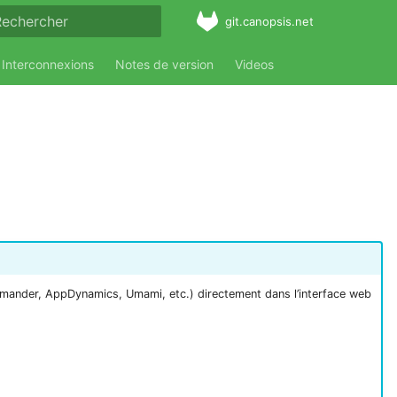
git.canopsis.net
aper pour démarrer la recherche
Interconnexions
Notes de version
Videos
mmander, AppDynamics, Umami, etc.) directement dans l’interface web