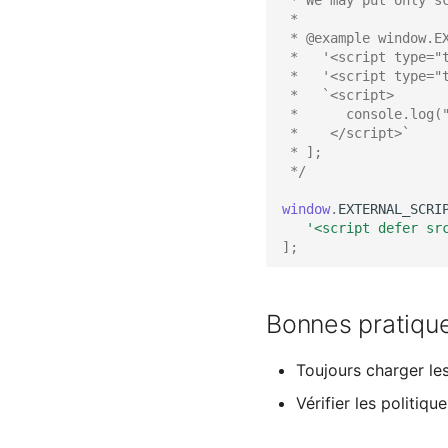
Service Recorder
 *
Prérequis des versions
 * @example window.E
Moteur FIFO
 *   '<script type="
Service Import Context
 *   '<script type="
Graph
 *   `<script>
Liste moteurs et services
 *      console.log(
 *    </script>`
Moteur PBEHAVIOR
 * ];
Moteur REMEDIATION
 */
Moteur SNMP
window
.
EXTERNAL_SCRI
Moteur WEBHOOK
'<script defer sr
];
Bonnes pratiqu
Toujours charger les
Vérifier les politiq