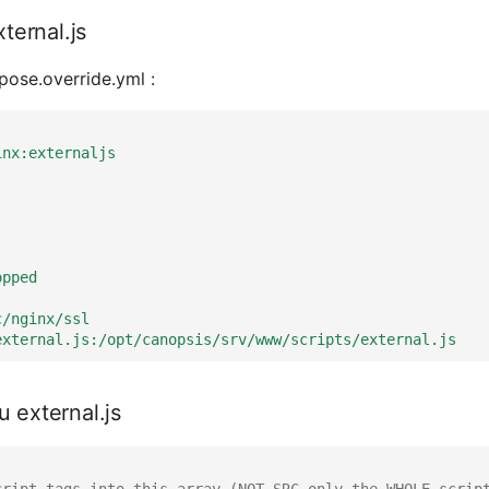
ternal.js
ose.override.yml :
inx:externaljs
opped
c/nginx/ssl
external.js:/opt/canopsis/srv/www/scripts/external.js
 external.js
cript tags into this array (NOT SRC only the WHOLE scrip