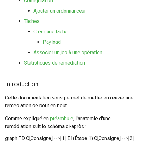
Configuration
Configuration composants
webhook dans le webhook
opération
Ajouter un ordonnanceur
r
suivant
Listes de lecture
Gestion fixtures
Tâches
Statistiques de remédiation
c
LLMs
Créer une tâche
h
Payload
e
Mode Maintenance
Associer un job à une opération
Modèles de commentaires
Statistiques de remédiation
Modèles de widget
Introduction
Notifications
Cette documentation vous permet de mettre en œuvre une
remédiation de bout en bout.
Calcul d'état et de sévérité
Comme expliqué en
préambule
, l'anatomie d'une
Stockage de données
remédiation suit le schéma ci-après :
Planification
graph TD C[Consigne] -->|1| E1(Étape 1) C[Consigne] -->|2|