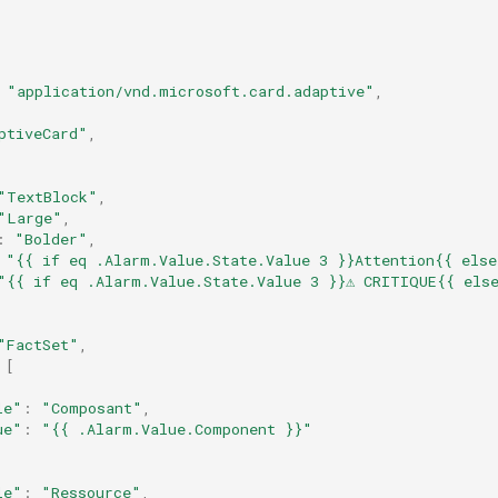
"application/vnd.microsoft.card.adaptive"
,
ptiveCard"
,
"TextBlock"
,
"Large"
,
:
"Bolder"
,
"{{ if eq .Alarm.Value.State.Value 3 }}Attention{{ else
"{{ if eq .Alarm.Value.State.Value 3 }}⚠️ CRITIQUE{{ els
"FactSet"
,
[
le"
:
"Composant"
,
ue"
:
"{{ .Alarm.Value.Component }}"
le"
:
"Ressource"
,