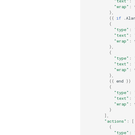
"text"
:
"wrap"
:
},
{{
if
.
Ala
{
"type"
:
"text"
:
"wrap"
:
},
{
"type"
:
"text"
:
"wrap"
:
},
{{
end
}}
{
"type"
:
"text"
:
"wrap"
:
}
],
"actions"
:
[
{
"type"
: