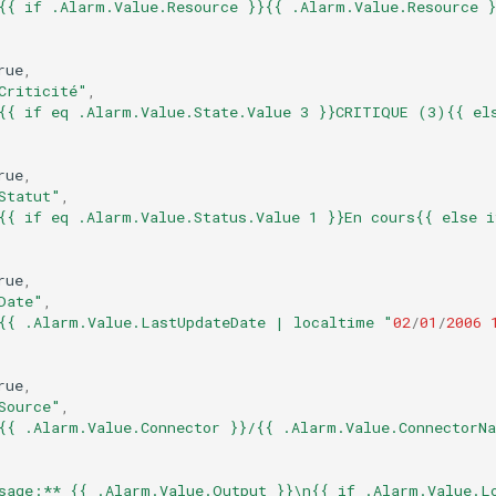
{{ if .Alarm.Value.Resource }}{{ .Alarm.Value.Resource }
rue
,
Criticité"
,
{{ if eq .Alarm.Value.State.Value 3 }}CRITIQUE (3){{ el
rue
,
Statut"
,
{{ if eq .Alarm.Value.Status.Value 1 }}En cours{{ else i
rue
,
Date"
,
{{ .Alarm.Value.LastUpdateDate | localtime "
02
/
01
/
2006
rue
,
Source"
,
{{ .Alarm.Value.Connector }}/{{ .Alarm.Value.ConnectorN
sage:** {{ .Alarm.Value.Output }}\n{{ if .Alarm.Value.L