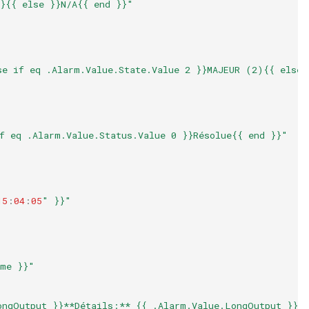
}{{ else }}N/A{{ end }}"
se if eq .Alarm.Value.State.Value 2 }}MAJEUR (2){{ else 
f eq .Alarm.Value.Status.Value 0 }}Résolue{{ end }}"
15
:
04
:
05
" }}"
ame }}"
ongOutput }}**Détails:** {{ .Alarm.Value.LongOutput }}{