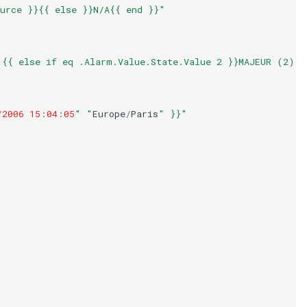
urce }}{{ else }}N/A{{ end }}"
){{ else if eq .Alarm.Value.State.Value 2 }}MAJEUR (2){{
/
2006
15
:
04
:
05
" "
Europe
/
Paris
" }}"