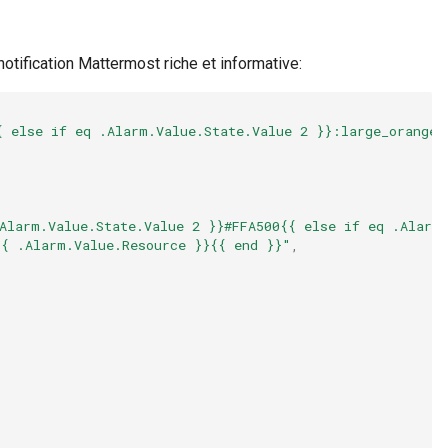
tification Mattermost riche et informative:
{ else if eq .Alarm.Value.State.Value 2 }}:large_orange_
Alarm.Value.State.Value 2 }}#FFA500{{ else if eq .Alarm
{{ .Alarm.Value.Resource }}{{ end }}"
,