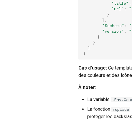
"title"
:
"url"
:
"
}
],
"$schema"
:
"
"version"
:
"
}
}
]
}
Cas d'usage:
Ce template 
des couleurs et des icônes
À noter:
La variable
.Env.Can
La fonction
replace
protéger les backslas