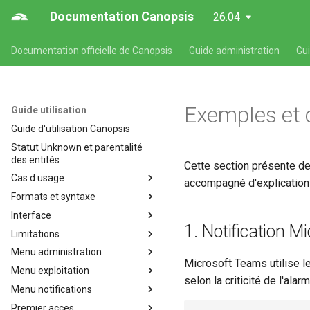
Documentation Canopsis
26.04
Documentation officielle de Canopsis
Guide administration
Gu
Exemples et 
Guide utilisation
Guide d'utilisation Canopsis
Statut Unknown et parentalité
des entités
Cette section présente d
Cas d usage
accompagné d'explications
Formats et syntaxe
Cas d'usages fonctionnels
Canopsis
Interface
Formats et syntaxe propres
1. Notification M
Affichage de consignes
aux composants Canopsis
Limitations
Présentation de l'interface web
Alarmes et indicateurs
Format des expressions
de Canopsis
Menu administration
Limitations de Canopsis
régulières Canopsis
Microsoft Teams utilise le
Comportements périodiques
Assistant ia
Menu exploitation
Bilan de santé
Format des temps des alarmes
selon la criticité de l'alarm
Création de tickets dans Itop à
Filtres
Assistant IA
Menu notifications
Cartographie
Comportements périodiques
la récéption d'une alarme
Format de syntaxe des
Helpers
Patterns (ou filtres) dans
Premier acces
Détection d'anomalies
Consignes
Notifications
valuepath