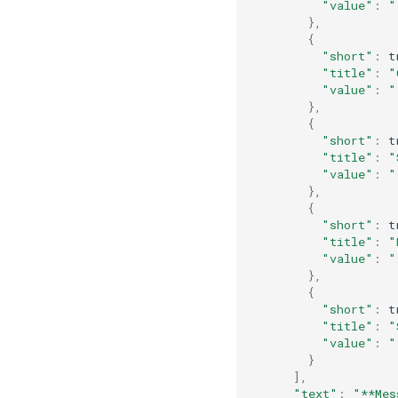
"value"
:
"
},
{
"short"
:
t
"title"
:
"
"value"
:
"
},
{
"short"
:
t
"title"
:
"
"value"
:
"
},
{
"short"
:
t
"title"
:
"
"value"
:
"
},
{
"short"
:
t
"title"
:
"
"value"
:
"
}
],
"text"
:
"**Mes