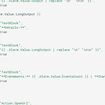
"{{ .Alarm.Value.Output | replace "
\
n
" "
\
n
\
n
" }}"
,
true
rm
.
Value
.
LongOutput
}}
"TextBlock"
,
"**Détails:**"
,
true
"TextBlock"
,
"{{ .Alarm.Value.LongOutput | replace "
\
n
" "
\
n
\
n
" }}"
,
true
"TextBlock"
,
"**Événements:** {{ .Alarm.Value.EventsCount }} | **Cha
true
"Action.OpenUrl"
,