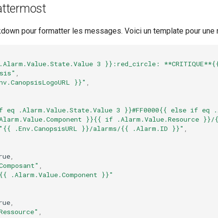
attermost
kdown pour formatter les messages. Voici un template pour une no
.Alarm.Value.State.Value 3 }}:red_circle: **CRITIQUE**{
sis"
,
nv.CanopsisLogoURL }}"
,
f eq .Alarm.Value.State.Value 3 }}#FF0000{{ else if eq .
Alarm.Value.Component }}{{ if .Alarm.Value.Resource }}/
"{{ .Env.CanopsisURL }}/alarms/{{ .Alarm.ID }}"
,
rue
,
Composant"
,
{{ .Alarm.Value.Component }}"
rue
,
Ressource"
,