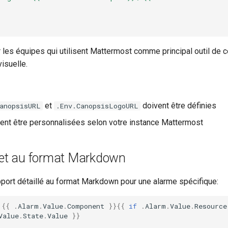
 les équipes qui utilisent Mattermost comme principal outil de c
visuelle.
et
doivent être définies
anopsisURL
.Env.CanopsisLogoURL
nt être personnalisées selon votre instance Mattermost
let au format Markdown
port détaillé au format Markdown pour une alarme spécifique:
{{
.
Alarm
.
Value
.
Component
}}{{
if
.
Alarm
.
Value
.
Resource
Value
.
State
.
Value
}}