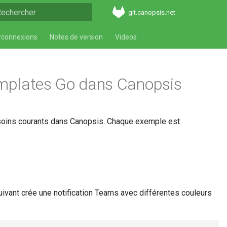
git.canopsis.net
aper pour démarrer la recherche
rconnexions
Notes de version
Videos
emplates Go dans Canopsis
soins courants dans Canopsis. Chaque exemple est
suivant crée une notification Teams avec différentes couleurs