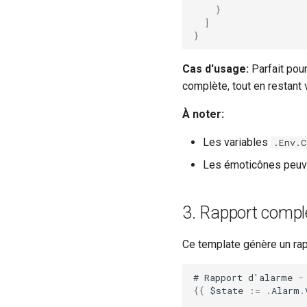
}
]
}
Cas d'usage:
Parfait pour
complète, tout en restant 
À noter:
Les variables
.Env.C
Les émoticônes peuve
3. Rapport comp
Ce template génère un rap
#
Rapport
d
'
alarme
-
{{
$
state
:=
.
Alarm
.