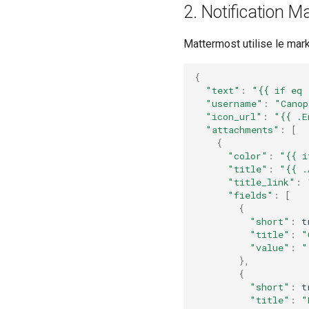
2. Notification M
Mattermost utilise le mar
{
"text"
:
"{{ if eq 
"username"
:
"Canop
"icon_url"
:
"{{ .E
"attachments"
:
[
{
"color"
:
"{{ i
"title"
:
"{{ .
"title_link"
:
"fields"
:
[
{
"short"
:
t
"title"
:
"
"value"
:
"
},
{
"short"
:
t
"title"
:
"