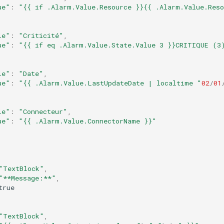
ue"
:
"{{ if .Alarm.Value.Resource }}{{ .Alarm.Value.Reso
le"
:
"Criticité"
,
ue"
:
"{{ if eq .Alarm.Value.State.Value 3 }}CRITIQUE (3
le"
:
"Date"
,
ue"
:
"{{ .Alarm.Value.LastUpdateDate | localtime "
02
/
01
le"
:
"Connecteur"
,
ue"
:
"{{ .Alarm.Value.ConnectorName }}"
"TextBlock"
,
"**Message:**"
,
true
"TextBlock"
,