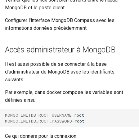
webhook dans le webhook
MongoDB et le poste client.
r
suivant
Listes de lecture
Configurer l'interface MongoDB Compass avec les
c
informations données précédemment.
LLMs
h
e
Mode Maintenance
Accès administrateur à MongoDB
Modèles de commentaires
Il est aussi possible de se connecter à la base
d'administrateur de MongoDB avec les identifiants
Modèles de widget
suivants :
Notifications
Par exemple, dans docker compose les variables sont
définies ainsi:
Calcul d'état et de sévérité
MONGO_INITDB_ROOT_USERNAME
=
Stockage de données
MONGO_INITDB_ROOT_PASSWORD
=
Ce qui donnera pour la connexion :
Planification