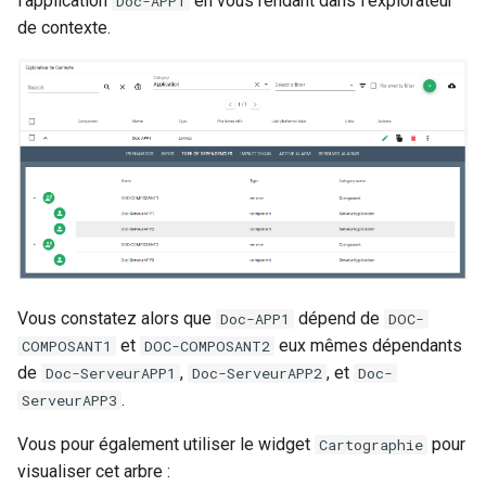
l'application
en vous rendant dans l'explorateur
Doc-APP1
de contexte.
Vous constatez alors que
dépend de
Doc-APP1
DOC-
et
eux mêmes dépendants
COMPOSANT1
DOC-COMPOSANT2
de
,
, et
Doc-ServeurAPP1
Doc-ServeurAPP2
Doc-
.
ServeurAPP3
Vous pour également utiliser le widget
pour
Cartographie
visualiser cet arbre :