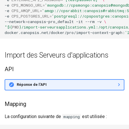
-e
CPS_MONGO_URL
=
'mongodb://cpsmongo:canopsis@mongod
webhook dans le webhook
r
-e
CPS_AMQP_URL
=
'amqp://cpsrabbit:canopsis@rabbitmq:5
Gestion fixtures
suivant
Utilisateurs
-e
CPS_POSTGRES_URL
=
'postgresql://cpspostgres:canopsi
c
--network
=
canopsis-pro_default
-it
--rm
-v
\
"
${
PWD
}
/import-serveursapplications.yml:/opt/canopsis
h
docker.canopsis.net/docker/pro/import-context-graph:
'
e
Import des Serveurs d'applications
API
Réponse de l'API
Mapping
La configuration suivante de
est utilisée :
mapping