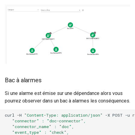
Bac à alarmes
Si une alarme est émise sur une dépendance alors vous
pourrez observer dans un bac à alarmes les conséquences.
curl
-H
"Content-Type: application/json"
-X
POST
-u
r
   "connector" : "doc-connector",
   "connector_name" : "doc",
   "event_type" : "check",