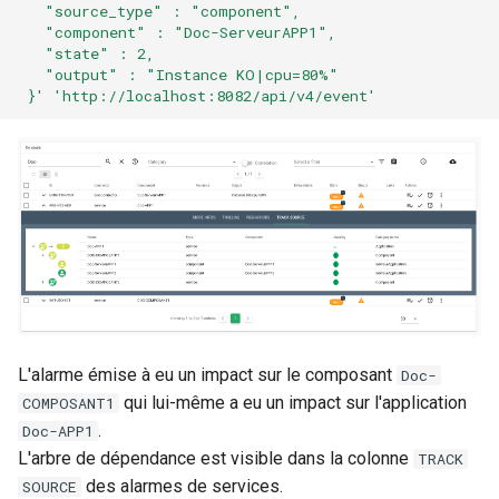
   "source_type" : "component",
   "component" : "Doc-ServeurAPP1",
   "state" : 2,
   "output" : "Instance KO|cpu=80%"
 }'
'http://localhost:8082/api/v4/event'
L'alarme émise à eu un impact sur le composant
Doc-
qui lui-même a eu un impact sur l'application
COMPOSANT1
.
Doc-APP1
L'arbre de dépendance est visible dans la colonne
TRACK
des alarmes de services.
SOURCE