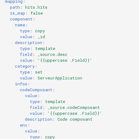
mapping
:
path
:
hits.hits
is_map
:
false
component
:
name
:
type
:
copy
value
:
_id
description
:
type
:
template
field
:
_source.desc
value
:
'{{uppercase
.Field}}'
category
:
type
:
set
value
:
ServeurApplication
infos
:
codeComposant
:
value
:
type
:
template
field
:
_source.codeComposant
value
:
'{{uppercase
.Field}}'
description
:
Code composant
env
:
value
:
type
:
copy