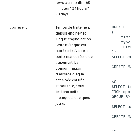
rows per month = 60
minutes * 24 hours *
30 days
    CREATE T
cps_event
Temps de traitement
    (

depuis engine-fifo
        time
jusque engine-action.
        type
Cette métrique est
        inte
représentative de la
    );

performance réelle de
    SELECT c
traitement. La
    CREATE M
consommation
            
d’espace disque
            
anticipée est très
    AS

importante, nous
    SELECT t
    FROM cps_
limitons cette
    GROUP BY
métrique à quelques
jours.
    SELECT a
    CREATE M
            
            