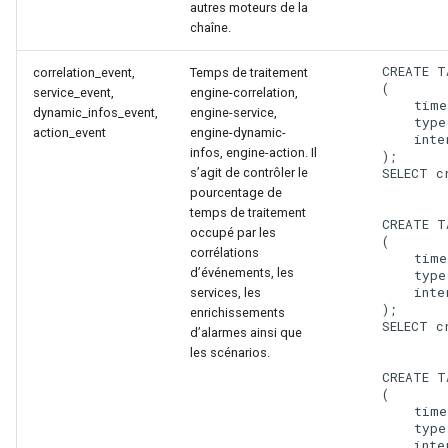
autres moteurs de la
chaîne.
    CREATE T
correlation_event,
Temps de traitement
    (

service_event,
engine-correlation,
        time
dynamic_infos_event,
engine-service,
        type
action_event
engine-dynamic-
        inte
infos, engine-action. Il
    );

s’agit de contrôler le
    SELECT c
pourcentage de
temps de traitement
    CREATE T
occupé par les
    (

corrélations
        time
d’événements, les
        type
        inte
services, les
    );

enrichissements
    SELECT c
d’alarmes ainsi que
les scénarios.
    CREATE T
    (

        time
        type
        inte