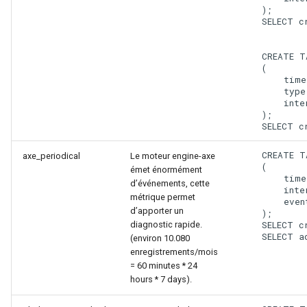
    );

    SELECT c
    CREATE T
    (

        time
        type
        inte
    );

    CREATE T
axe_periodical
Le moteur engine-axe
    (

émet énormément
        time
d’événements, cette
        inte
métrique permet
        even
d’apporter un
    );

diagnostic rapide.
    SELECT c
(environ 10.080
enregistrements/mois
= 60 minutes * 24
hours * 7 days).