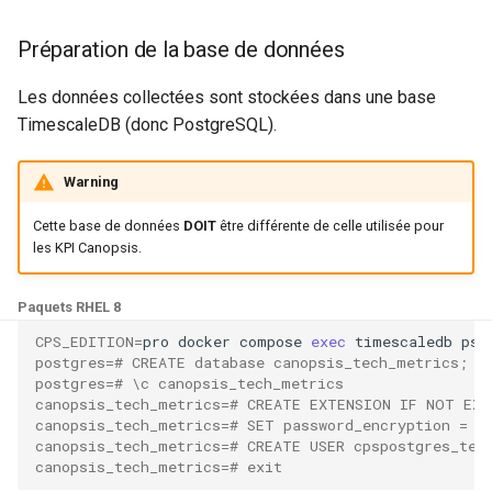
webhook dans le webhook
c
Préparation de la base de données
Gestion fixtures
suivant
Utilisateurs
h
Les données collectées sont stockées dans une base
e
TimescaleDB (donc PostgreSQL).
Warning
Cette base de données
DOIT
être différente de celle utilisée pour
les KPI Canopsis.
Paquets RHEL 8
CPS_EDITION
=
pro
docker
compose
exec
timescaledb
psq
postgres
=
# CREATE database canopsis_tech_metrics;
postgres
=
# \c canopsis_tech_metrics
canopsis_tech_metrics
=
# CREATE EXTENSION IF NOT EXI
canopsis_tech_metrics
=
# SET password_encryption = '
canopsis_tech_metrics
=
# CREATE USER cpspostgres_tec
canopsis_tech_metrics
=
# exit