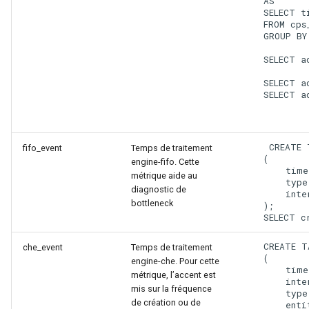
    AS

    SELECT t
    FROM cps_
    GROUP BY
    SELECT a
    SELECT a
    SELECT a
     CREATE 
fifo_event
Temps de traitement
    (

engine-fifo. Cette
        time
métrique aide au
        type
diagnostic de
        inte
bottleneck
    );

    CREATE T
che_event
Temps de traitement
    (

engine-che. Pour cette
        time
métrique, l’accent est
        inte
mis sur la fréquence
        type
de création ou de
        enti