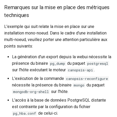
25.04.3
Méthodes d'authentificatio
Broker) Nagios/Nagios-lik
Linkbuilder
Swagger community
Vues
Gestion des tags
tickets
i
Remarques sur la mise en place des métriques
avancées (LDAP, CAS,
pour Canopsis
Description des métriques
Connexion à Canopsis et à
L'enrichissement
Premier acces
Engine-pbehavior
o
SAML2, OAUTH2, OPENID)
Notes de version Canopsis
ses composants
Matrice des flux reseau
Swagger pro
Widgets
Indicateurs statistiques et
Règles d'inactivité
techniques
25.04.2
Connecteur Nokia NSP
Groupement d'alarmes par
KPI
Remediation
Engine-remediation
n
Modification du fichier de
nokiansp2canopsis
L'exemple qui suit relate la mise en place sur une
Prérequis des versions
corrélation
Mise a jour
Règles Méta Alarmes (pro)
d
configuration toml
Notes de version Canopsis
installation mono-noeud. Dans le cadre d'une installation
Listes de lecture
Services
Engine-webhook
canopsis.toml
25.04.1
Connecteur PRTG
multi-noeud, veuillez porter une attention particulière aux
Météo des Services
Remediation
Règles de résolution
e
points suivants:
Mode Maintenance
Templates go
l
Reconnexion automatique
Notes de version Canopsis
Connecteur prometheus
Notifications vers un outil
Smart feeder
Règles SNMP (pro)
La génération d'un export depuis la webui nécessite la
des services et des moteu
25.04.0
tiers
Paramètres de calcul
Utilisation avancee
a
présence du binaire
du paquet
pg_dump
postgresql
SNMP trap vers Canopsis
d'état/sévérité
Webserver
Scenarios
r
sur l'hôte exécutant le moteur
.
canopsis-api
Scripts externes
Période de confirmation po
Vocabulaire
Shinken
les nouvelles alarmes
Paramètres de stockage
L'exécution de la commande
canopsis-reconfigure
e
Variables d'environnement
nécessite la présence du binaire
du paquet
mongo
c
Canopsis
Connecteur Zabbix vers
Personnalisation des
Paramètres
sur l'hôte.
mongodb-org-shell
Canopsis (connector-
affichages via des templat
h
L'accès à la base de données PostgreSQL distante
Action base de donnees
zabbix2canopsis)
handlebars
Planification
est contrainte par la configuration du fichier
e
de celui-ci.
pg_hba.conf
Configuration composants
Utiliser la réponse d'un
Rôles
r