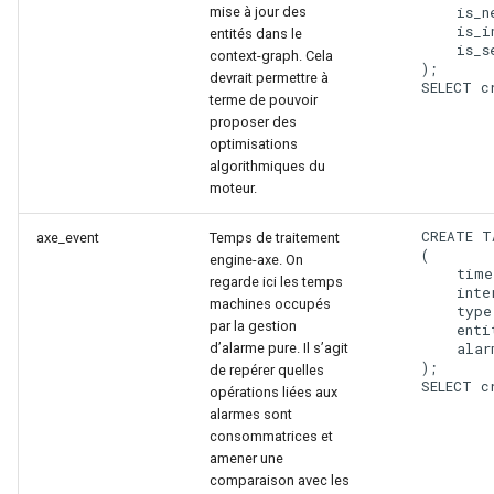
mise à jour des
        is_n
        is_i
entités dans le
        is_s
context-graph. Cela
    );

devrait permettre à
terme de pouvoir
proposer des
optimisations
algorithmiques du
moteur.
    CREATE T
axe_event
Temps de traitement
    (

engine-axe. On
        time
regarde ici les temps
        inte
machines occupés
        type
par la gestion
        enti
d’alarme pure. Il s’agit
        alar
    );

de repérer quelles
opérations liées aux
alarmes sont
consommatrices et
amener une
comparaison avec les