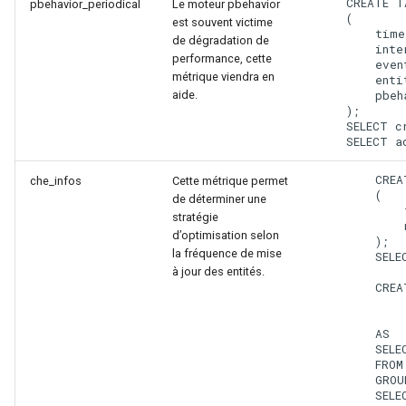
    CREATE T
pbehavior_periodical
Le moteur pbehavior
    (

est souvent victime
        time
de dégradation de
        inte
performance, cette
        even
métrique viendra en
        enti
aide.
        pbeh
    );

    SELECT c
        CREA
che_infos
Cette métrique permet
        (

de déterminer une
            
stratégie
            
d’optimisation selon
        );

la fréquence de mise
        SELE
à jour des entités.
        CREA
            
            
        AS

        SELE
        FROM 
        GROU
        SELE