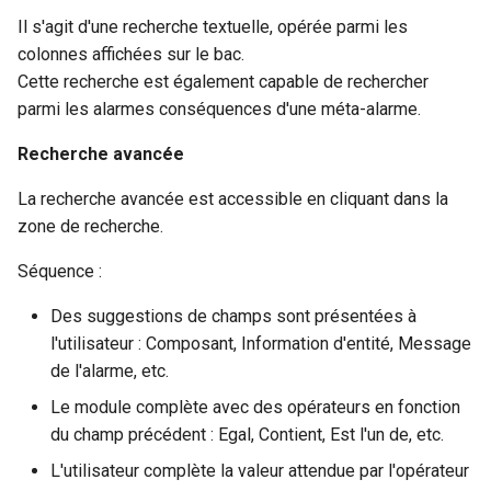
Il s'agit d'une recherche textuelle, opérée parmi les
Défilement horizontal fixe
colonnes affichées sur le bac.
Cette recherche est également capable de rechercher
Rendre les éléments lors
parmi les alarmes conséquences d'une méta-alarme.
du défilement
Recherche avancée
Actions
La recherche avancée est accessible en cliquant dans la
Acquittement
zone de recherche.
Séquence :
Annuler
Des suggestions de champs sont présentées à
Comportement périodique
l'utilisateur : Composant, Information d'entité, Message
rapide
de l'alarme, etc.
Le module complète avec des opérateurs en fonction
Snooze
du champ précédent : Egal, Contient, Est l'un de, etc.
Méta-alarmes
L'utilisateur complète la valeur attendue par l'opérateur