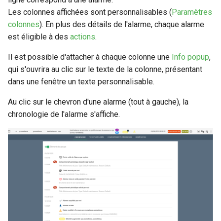
webhook dans le webhook
Colonne de tri par défaut
Les colonnes affichées sont personnalisables (
Paramètres
r
Gestion fixtures
suivant
Utilisateurs
colonnes
). En plus des détails de l'alarme, chaque alarme
c
Nom des colonnes
est éligible à des
actions
.
h
Il est possible d'attacher à chaque colonne une
Info popup
,
Paramètres des colonnes
qui s'ouvrira au clic sur le texte de la colonne, présentant
e
dans une fenêtre un texte personnalisable.
Paramètres du diagramme
de cause racine
Au clic sur le chevron d'une alarme (tout à gauche), la
chronologie de l'alarme s'affiche.
Fenêtre d'information pour
la colonne
Filtres
Filtres
Filtre sur Ouverte/Résolue