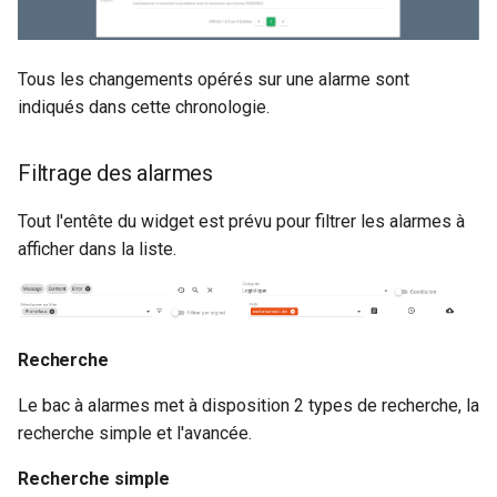
Filtres de consignes
Corrélation
Tous les changements opérés sur une alarme sont
indiqués dans cette chronologie.
Effacement du filtre
sélectionné autorisé
Filtrage des alarmes
Vue
Tout l'entête du widget est prévu pour filtrer les alarmes à
afficher dans la liste.
Nombre d'éléments par
page par défaut
Densité de table par
Recherche
défaut
Le bac à alarmes met à disposition 2 types de recherche, la
Mode kiosque
recherche simple et l'avancée.
Entête collant
Recherche simple