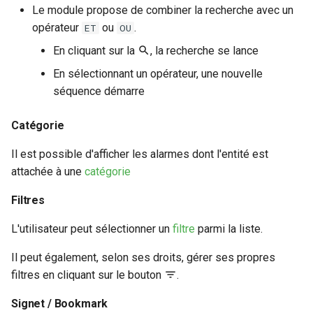
Le module propose de combiner la recherche avec un
Déclarer un ticket multiple
opérateur
ou
.
ET
OU
Actions autorisées
En cliquant sur la
, la recherche se lance
lorsque l'état est OK
En sélectionnant un opérateur, une nouvelle
séquence démarre
Modèle pour l'export PDF
Catégorie
Agrandir le panneau
Il est possible d'afficher les alarmes dont l'entité est
Plus d'infos
attachée à une
catégorie
Filtres
Paramètres du graphique
de disponibilité
L'utilisateur peut sélectionner un
filtre
parmi la liste.
HTML activé dans la
Il peut également, selon ses droits, gérer ses propres
chronologie
filtres en cliquant sur le bouton
.
Signet / Bookmark
Exporter CSV