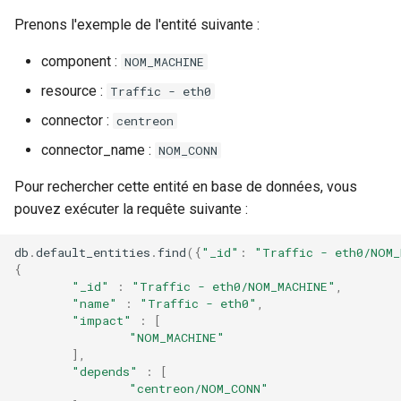
webhook dans le webhook
Prenons l'exemple de l'entité suivante :
r
Gestion fixtures
suivant
Utilisateurs
component :
NOM_MACHINE
c
resource :
Traffic - eth0
h
connector :
centreon
e
connector_name :
NOM_CONN
Pour rechercher cette entité en base de données, vous
pouvez exécuter la requête suivante :
db
.
default_entities
.
find
({
"_id"
:
"Traffic - eth0/NOM_
{
"_id"
:
"Traffic - eth0/NOM_MACHINE"
,
"name"
:
"Traffic - eth0"
,
"impact"
:
[
"NOM_MACHINE"
],
"depends"
:
[
"centreon/NOM_CONN"