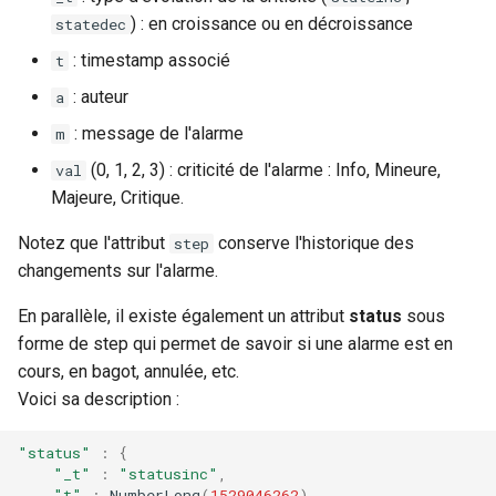
) : en croissance ou en décroissance
statedec
: timestamp associé
t
: auteur
a
: message de l'alarme
m
(0, 1, 2, 3) : criticité de l'alarme : Info, Mineure,
val
Majeure, Critique.
Notez que l'attribut
conserve l'historique des
step
changements sur l'alarme.
En parallèle, il existe également un attribut
status
sous
forme de step qui permet de savoir si une alarme est en
cours, en bagot, annulée, etc.
Voici sa description :
"status"
:
{
"_t"
:
"statusinc"
,
"t"
:
NumberLong
(
1529046262
),