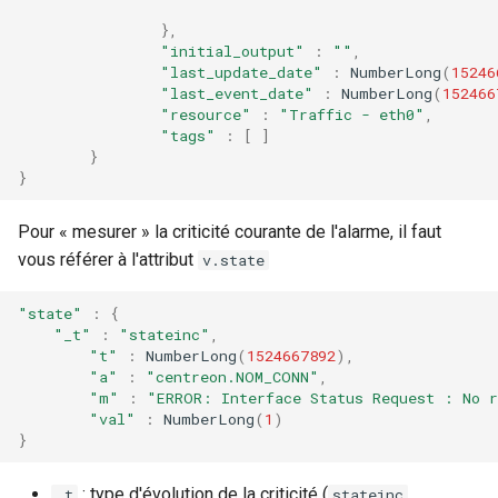
},
"initial_output"
:
""
,
"last_update_date"
:
NumberLong
(
15246
"last_event_date"
:
NumberLong
(
152466
"resource"
:
"Traffic - eth0"
,
"tags"
:
[
]
}
}
Pour « mesurer » la criticité courante de l'alarme, il faut
vous référer à l'attribut
v.state
"state"
:
{
"_t"
:
"stateinc"
,
"t"
:
NumberLong
(
1524667892
),
"a"
:
"centreon.NOM_CONN"
,
"m"
:
"ERROR: Interface Status Request : No 
"val"
:
NumberLong
(
1
)
}
: type d'évolution de la criticité (
,
_t
stateinc