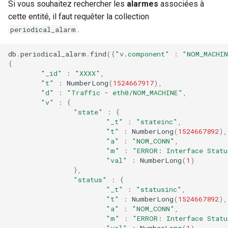
Si vous souhaitez rechercher les
alarmes
associées à
cette entité, il faut requêter la collection
.
periodical_alarm
db
.
periodical_alarm
.
find
({
"v.component"
:
"NOM_MACHI
{
"_id"
:
"XXXX"
,
"t"
:
NumberLong
(
1524667917
),
"d"
:
"Traffic - eth0/NOM_MACHINE"
,
"v"
:
{
"state"
:
{
"_t"
:
"stateinc"
,
"t"
:
NumberLong
(
1524667892
),
"a"
:
"NOM_CONN"
,
"m"
:
"ERROR: Interface Statu
"val"
:
NumberLong
(
1
)
},
"status"
:
{
"_t"
:
"statusinc"
,
"t"
:
NumberLong
(
1524667892
),
"a"
:
"NOM_CONN"
,
"m"
:
"ERROR: Interface Statu
"val"
:
NumberLong
(
1
)