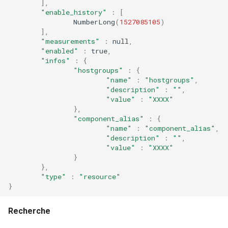
],
"enable_history"
:
[
NumberLong
(
1527085105
)
],
"measurements"
:
null
,
"enabled"
:
true
,
"infos"
:
{
"hostgroups"
:
{
"name"
:
"hostgroups"
,
"description"
:
""
,
"value"
:
"XXXX"
},
"component_alias"
:
{
"name"
:
"component_alias"
,
"description"
:
""
,
"value"
:
"XXXX"
}
},
"type"
:
"resource"
}
Recherche