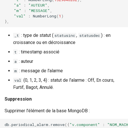
"a"
:
"AUTEUR"
,
"m"
:
"MESSAGE"
,
"val"
:
NumberLong
(
1
)
},
: type de statut (
,
) : en
_t
statusinc
statusdec
croissance ou en décroissance
: timestamp associé
t
: auteur
a
: message de l'alarme
m
(0, 1, 2, 3, 4) : statut de l'alarme : Off, En cours,
val
Furtif, Bagot, Annulé.
Suppression
Supprimer l'élément de la base MongoDB :
db
.
periodical_alarm
.
remove
({
"v.component"
:
"NOM_MAC