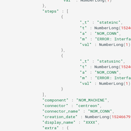
},
"steps"
:
[
{
"_t"
:
"stateinc"
,
"t"
:
NumberLong
(
1524
"a"
:
"NOM_CONN"
,
"m"
:
"ERROR: Interfa
"val"
:
NumberLong
(
1
)
},
{
"_t"
:
"statusinc"
,
"t"
:
NumberLong
(
1524
"a"
:
"NOM_CONN"
,
"m"
:
"ERROR: Interfa
"val"
:
NumberLong
(
1
)
}
],
"component"
:
"NOM_MACHINE"
,
"connector"
:
"centreon"
,
"connector_name"
:
"NOM_CONN"
,
"creation_date"
:
NumberLong
(
15246679
"display_name"
:
"XXXX"
,
"extra"
:
{