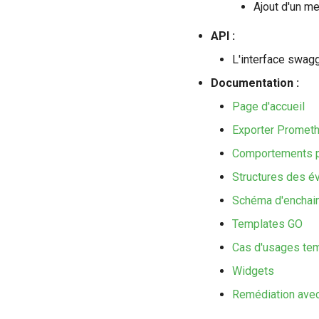
Ajout d'un m
API :
L'interface swagg
Documentation :
Page d'accueil
Exporter Promet
Comportements p
Structures des 
Schéma d'enchai
Templates GO
Cas d'usages te
Widgets
Remédiation ave