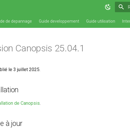
T
ide de depannage
Guide developpement
Guide utilisation
Inte
sion Canopsis 25.04.1
ié le 3 juillet 2025.
llation
allation de Canopsis
.
e à jour