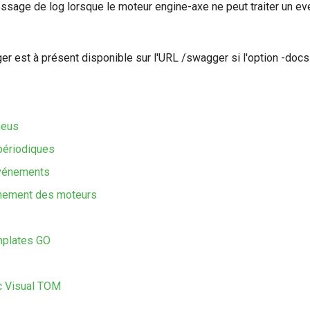
essage de log lorsque le moteur engine-axe ne peut traiter un e
er est à présent disponible sur l'URL /swagger si l'option -doc
heus
ériodiques
événements
nement des moteurs
mplates GO
c Visual TOM