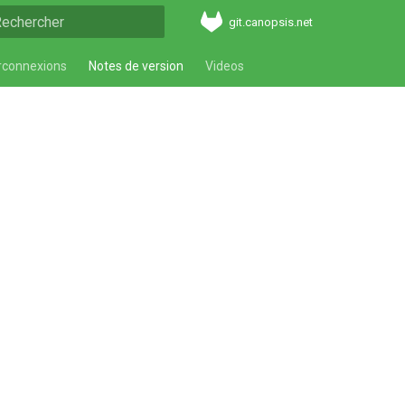
git.canopsis.net
aper pour démarrer la recherche
rconnexions
Notes de version
Videos