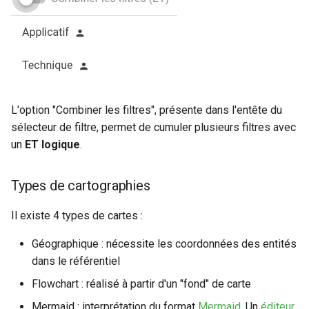
webhook dans le webhook
r
Gestion fixtures
suivant
Utilisateurs
c
h
e
L'option "Combiner les filtres", présente dans l'entête du
sélecteur de filtre, permet de cumuler plusieurs filtres avec
un
ET logique
.
Types de cartographies
Il existe 4 types de cartes :
Géographique : nécessite les coordonnées des entités
dans le référentiel
Flowchart : réalisé à partir d'un "fond" de carte
Mermaid : interprétation du format
Mermaid
. Un
éditeur