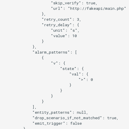
                    "skip_verify": true,

                    "url": "http://fakeapi/main.php"

                },

                "retry_count": 3,

                "retry_delay": {

                    "unit": "s",

                    "value": 10

                }

            },

            "alarm_patterns": [

                {

                    "v": {

                        "state": {

                            "val": {

                                ">": 0

                            }

                        }

                    }

                }

            ],

            "entity_patterns": null,

            "drop_scenario_if_not_matched": true,

            "emit_trigger": false

        },
