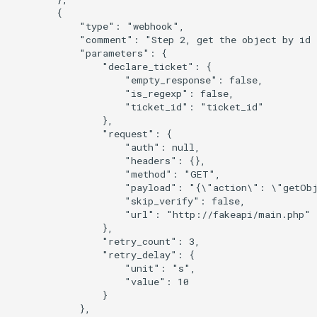
        {

            "type": "webhook",

            "comment": "Step 2, get the object by id "
            "parameters": {

                "declare_ticket": {

                    "empty_response": false,

                    "is_regexp": false,

                    "ticket_id": "ticket_id"

                },

                "request": {

                    "auth": null,

                    "headers": {},

                    "method": "GET",

                    "payload": "{\"action\": \"getObj
                    "skip_verify": false,

                    "url": "http://fakeapi/main.php"

                },

                "retry_count": 3,

                "retry_delay": {

                    "unit": "s",

                    "value": 10

                }

            },
