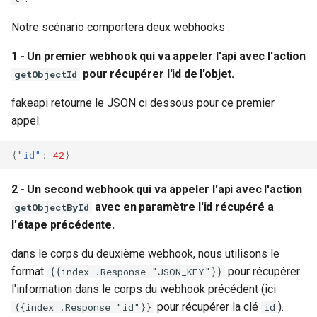
récupéré a l'étape
25.04.3
Méthodes d'authentificatio
Broker) Nagios/Nagios-lik
Linkbuilder
Outil de support
Swagger community
Vues
Gestion des tags
tickets
m
précédente.
avancées (LDAP, CAS,
pour Canopsis
Connexion à Canopsis et à
Engine-pbehavior
Donnees externes
Notre scénario comportera deux webhooks :
a
SAML2, OAUTH2, OPENID)
Notes de version Canopsis
ses composants
Matrice des flux reseau
Rabbitmq webui
Swagger pro
Widgets
Indicateurs statistiques et
Règles d'inactivité
Démarrage de l'api
25.04.2
Connecteur Nokia NSP
KPI
1 - Un premier webhook qui va appeler l'api avec l'action
Engine-remediation
Graphiques
r
Modification du fichier de
nokiansp2canopsis
Prérequis des versions
Mise a jour
Supervision
Règles Méta Alarmes (pro)
pour récupérer l'id de l'objet.
getObjectId
r
Configuration
configuration toml
Notes de version Canopsis
Listes de lecture
Engine-webhook
Junit
fakeapi retourne le JSON ci dessous pour ce premier
canopsis.toml
25.04.1
Connecteur PRTG
Remediation
Troubleshooting
Règles de résolution
e
appel:
evenement
Mode Maintenance
Meteo des services
r
Reconnexion automatique
Notes de version Canopsis
Connecteur prometheus
Smart feeder
Règles SNMP (pro)
{
"id"
:
42
}
des services et des moteu
25.04.0
Paramètres de calcul
Texte
l
SNMP trap vers Canopsis
d'état/sévérité
Webserver
Scenarios
a
2 - Un second webhook qui va appeler l'api avec l'action
Scripts externes
avec en paramètre l'id récupéré a
getObjectById
Shinken
Paramètres de stockage
r
l'étape précédente.
Variables d'environnement
e
Canopsis
Connecteur Zabbix vers
Paramètres
dans le corps du deuxième webhook, nous utilisons le
Canopsis (connector-
c
format
pour récupérer
{{index .Response "JSON_KEY"}}
Action base de donnees
zabbix2canopsis)
Planification
l'information dans le corps du webhook précédent (ici
h
pour récupérer la clé
).
{{index .Response "id"}}
id
Configuration composants
Rôles
e