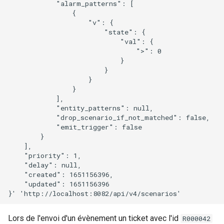
            "alarm_patterns": [

                {

                    "v": {

                        "state": {

                            "val": {

                                ">": 0

                            }

                        }

                    }

                }

            ],

            "entity_patterns": null,

            "drop_scenario_if_not_matched": false,

            "emit_trigger": false

        }

    ],

    "priority": 1,

    "delay": null,

    "created": 1651156396,

    "updated": 1651156396

Lors de l'envoi d'un évènement un ticket avec l'id
R000042