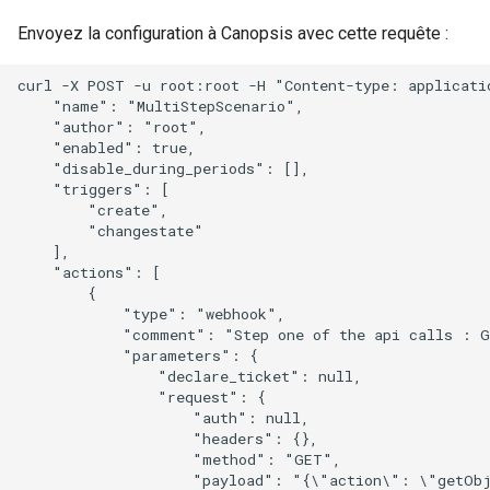
Envoyez la configuration à Canopsis avec cette requête :
curl -X POST -u root:root -H "Content-type: applicatio
    "name": "MultiStepScenario",

    "author": "root",

    "enabled": true,

    "disable_during_periods": [],

    "triggers": [

        "create",

        "changestate"

    ],

    "actions": [

        {

            "type": "webhook",

            "comment": "Step one of the api calls : G
            "parameters": {

                "declare_ticket": null,

                "request": {

                    "auth": null,

                    "headers": {},

                    "method": "GET",

                    "payload": "{\"action\": \"getObj