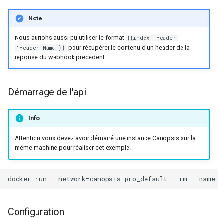
r
Note
Gestion fixtures
Utilisateurs
c
Nous aurions aussi pu utiliser le format
{{index .Header
pour récupérer le contenu d'un header de la
"Header-Name"}}
h
réponse du webhook précédent.
e
Démarrage de l'api
Info
Attention vous devez avoir démarré une instance Canopsis sur la
même machine pour réaliser cet exemple.
Configuration