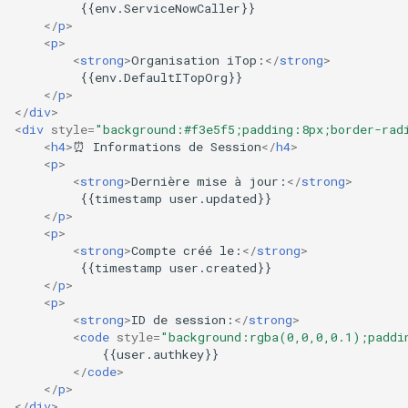
         {{env.ServiceNowCaller}}

</
p
>
<
p
>
<
strong
>
Organisation iTop:
</
strong
>
         {{env.DefaultITopOrg}}

</
p
>
</
div
>
<
div
style
=
"background:#f3e5f5;padding:8px;border-rad
<
h4
>
⏰ Informations de Session
</
h4
>
<
p
>
<
strong
>
Dernière mise à jour:
</
strong
>
         {{timestamp user.updated}}

</
p
>
<
p
>
<
strong
>
Compte créé le:
</
strong
>
         {{timestamp user.created}}

</
p
>
<
p
>
<
strong
>
ID de session:
</
strong
>
<
code
style
=
"background:rgba(0,0,0,0.1);paddi
            {{user.authkey}}

</
code
>
</
p
>
</
div
>