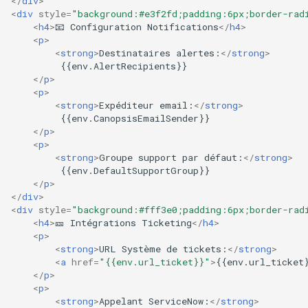
</
div
>
<
div
style
=
"background:#e3f2fd;padding:6px;border-rad
<
h4
>
📧 Configuration Notifications
</
h4
>
<
p
>
<
strong
>
Destinataires alertes:
</
strong
>
         {{env.AlertRecipients}}

</
p
>
<
p
>
<
strong
>
Expéditeur email:
</
strong
>
         {{env.CanopsisEmailSender}}

</
p
>
<
p
>
<
strong
>
Groupe support par défaut:
</
strong
>
         {{env.DefaultSupportGroup}}

</
p
>
</
div
>
<
div
style
=
"background:#fff3e0;padding:6px;border-rad
<
h4
>
🎫 Intégrations Ticketing
</
h4
>
<
p
>
<
strong
>
URL Système de tickets:
</
strong
>
<
a
href
=
"{{env.url_ticket}}"
>
{{env.url_ticket
</
p
>
<
p
>
<
strong
>
Appelant ServiceNow:
</
strong
>