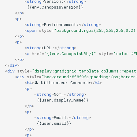
<
strong
>
Version:
</
strong
>
         {{env.CanopsisVersion}}

</
p
>
<
p
>
<
strong
>
Environnement:
</
strong
>
<
span
style
=
"background:rgba(255,255,255,0.2)
</
p
>
<
p
>
<
strong
>
URL:
</
strong
>
<
a
href
=
"{{env.CanopsisURL}}"
style
=
"color:#F
</
p
>
</
div
>
<
div
style
=
"display:grid;grid-template-columns:repeat
<
div
style
=
"background:#f8f9fa;padding:8px;border
<
h4
>
👤 Utilisateur Connecté
</
h4
>
<
p
>
<
strong
>
Nom:
</
strong
>
             {{user.display_name}}

</
p
>
<
p
>
<
strong
>
Email:
</
strong
>
             {{user.email}}

</
p
>
<
p
>