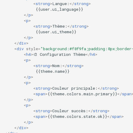
<
strong
>
Langue:
</
strong
>
             {{user.ui_language}}

</
p
>
<
p
>
<
strong
>
Thème:
</
strong
>
             {{user.ui_theme}}

</
p
>
</
div
>
<
div
style
=
"background:#f8f9fa;padding:8px;border
<
h4
>
🎨 Configuration Thème
</
h4
>
<
p
>
<
strong
>
Nom:
</
strong
>
             {{theme.name}}

</
p
>
<
p
>
<
strong
>
Couleur principale:
</
strong
>
<
span
>
{{theme.colors.main.primary}}
</
span
</
p
>
<
p
>
<
strong
>
Couleur succès:
</
strong
>
<
span
>
{{theme.colors.state.ok}}
</
span
>
</
p
>
</
div
>