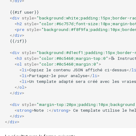
</
div
>
  {{#if user}}

<
div
style
=
"background:white;padding:15px;border-ra
<
h2
style
=
"color:#6c757d;font-size:18px;margin-bo
<
pre
style
=
"background:#f8f9fa;padding:10px;borde
</
div
>
  {{/if}}

<
div
style
=
"background:#d1ecf1;padding:15px;border-
<
h3
style
=
"color:#0c5460;margin-top:0"
>
📝 Instruc
<
ol
style
=
"color:#0c5460;margin:0"
>
<
li
>
Copiez le contenu JSON affiché ci-dessus
</
l
<
li
>
Partagez-le pour analyse
</
li
>
<
li
>
Un template adapté sera créé avec les vraie
</
ol
>
</
div
>
<
div
style
=
"margin-top:20px;padding:10px;background
<
strong
>
Note :
</
strong
>
 Ce template utilise le hel
</
div
>
</
div
>