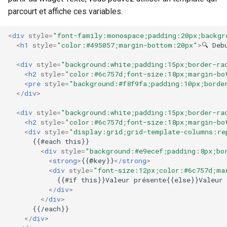
parcourt et affiche ces variables.
<
div
style
=
"font-family:monospace;padding:20px;backgr
<
h1
style
=
"color:#495057;margin-bottom:20px"
>
🔍 Deb
<
div
style
=
"background:white;padding:15px;border-ra
<
h2
style
=
"color:#6c757d;font-size:18px;margin-bo
<
pre
style
=
"background:#f8f9fa;padding:10px;borde
</
div
>
<
div
style
=
"background:white;padding:15px;border-ra
<
h2
style
=
"color:#6c757d;font-size:18px;margin-bo
<
div
style
=
"display:grid;grid-template-columns:re
      {{#each this}}

<
div
style
=
"background:#e9ecef;padding:8px;bo
<
strong
>
{{@key}}
</
strong
>
<
div
style
=
"font-size:12px;color:#6c757d;ma
            {{#if this}}Valeur présente{{else}}Valeur 
</
div
>
</
div
>
      {{/each}}

</
div
>