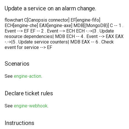
webhook dans le webhook
Update a service on an alarm change.
r
Gestion fixtures
suivant
Utilisateurs
flowchart C[Canopsis connector] EF[engine-fifo]
c
ECH[engine-che] EAX[engine-axe] MDB[(MongoDB)] C -- 1 .
h
Event --> EF EF -- 2 . Event --> ECH ECH -.->|3 . Update
resource dependencies| MDB ECH -- 4 . Event --> EAX EAX
e
-.->|5 . Update service counters| MDB EAX -- 6 . Check
event for service --> EF
Scenarios
See
engine-action
.
Declare ticket rules
See
engine-webhook
.
Instructions